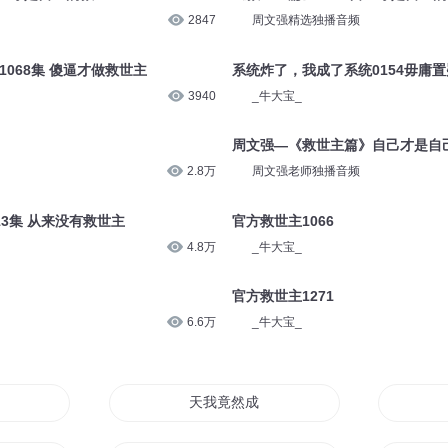
1586
演播人骨头
自己才是自己的救世主
第863集-《救世主篇》自己才是
3782
周文强老师
自己才是自己的救世主
《救世主篇》-837 自己才是自己
2847
周文强精选独播音频
068集 傻逼才做救世主
系统炸了，我成了系统0154毋庸
3940
_牛大宝_
周文强—《救世主篇》自己才是自
2.8万
周文强老师独播音频
13集 从来没有救世主
官方救世主1066