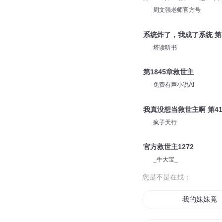
周文强财富教育咨询
第863集-《救世主篇》
周文强财商密训课
第759集-《救世主篇》
周文强老师官方号
系统炸了，我成了系统 第1
塔读听书
第1845章救世主
免费有声小说AI
我真没想当救世主啊 第4