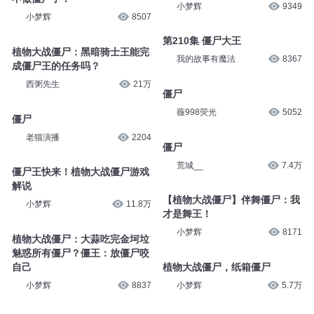
小梦辉
9349
小梦辉
8507
第210集 僵尸大王
植物大战僵尸：黑暗骑士王能完
我的故事有魔法
8367
成僵尸王的任务吗？
西粥先生
21万
僵尸
薇998荧光
5052
僵尸
老猫演播
2204
僵尸
荒城__
7.4万
僵尸王快来！植物大战僵尸游戏
解说
【植物大战僵尸】伴舞僵尸：我
小梦辉
11.8万
才是舞王！
小梦辉
8171
植物大战僵尸：大蒜吃完金坷垃
魅惑所有僵尸？僵王：放僵尸咬
自己
植物大战僵尸，纸箱僵尸
小梦辉
8837
小梦辉
5.7万