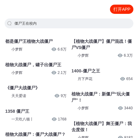
打开APP
僵尸王在校内
都是僵尸王植物大战僵尸
【植物大战僵尸】僵尸混战！僵
尸VS僵尸
小梦辉
6.6万
小梦辉
6.3万
植物大战僵尸，罐子出僵尸王
1400-僵尸之王
小梦辉
2.1万
月下声花
654
《僵尸大战僵尸》
植物大战僵尸：新僵尸“玩火僵
天天爱读
9万
尸”！
小梦辉
3440
1358 僵尸王
一天吃八顿丨
1768
【植物大战僵尸】舞王僵尸：我
去度假！
植物大战僵尸：僵尸大战僵尸？
小梦辉
9182