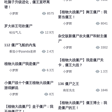
吃脑子升级进化，僵王直呼离
谱！
【植物大战僵尸】舞王僵尸：我
小梦辉
8575
要当僵王！
小梦辉
8041
罗大林王宅吹僵尸
哈拉气儿
12.9万
杂交版新僵尸农夫僵尸和财主僵
尸
112 僵尸飞船的内鬼
小梦辉
3302
番茄小学panda老师
2.4万
【植物大战僵尸】我是僵尸关
植物大战僵尸我是僵尸
卡，僵王大战？
小梦辉
6.3万
小梦辉
1.3万
小僵尸战十个僵王植物大战僵尸
136 僵尸之王
游戏解说
南笙先生
1846
小梦辉
8万
【植物大战僵尸】僵王博士：我
【植物大战僵尸】盒子僵尸：我
是僵尸的王！
不做僵尸了！