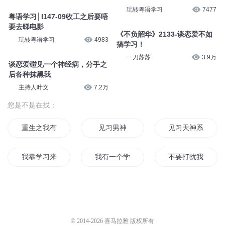
玩转粤语学习
7477
粤语学习│I147-09收工之后要唔
要去睇电影
《不负韶华》2133-谈恋爱不如
玩转粤语学习
4983
搞学习！
一刀苏苏
3.9万
谈恋爱碰见一个神经病，分手之
后各种抹黑我
主持人叶文
7.2万
您是不是在找：
重生之我有学习系统
见习男神
见习天神系统
我靠学习来修仙
我有一个学习系统
不要打扰我学习
见习大记者
新界实习生
书生习武行天下
习习武讲讲课
影后她只想学习
不好好学习却来修
© 2014-
2026
喜马拉雅 版权所有