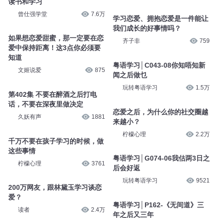
读书和学习
曾仕强学堂
7.6万
学习恋爱、拥抱恋爱是一件能让
我们成长的好事情吗？
如果想恋爱甜蜜，那一定要在恋
齐子非
759
爱中保持距离！这3点你必须要
知道
粤语学习│C043-08你知唔知新
文姬说爱
875
闻之后做乜
玩转粤语学习
1.5万
第402集 不要在醉酒之后打电
话，不要在深夜里做决定
恋爱之后，为什么你的社交圈越
久妖有声
1881
来越小？
柠檬心理
2.2万
千万不要在孩子学习的时候，做
这些事情
粤语学习│G074-06我估两3日之
柠檬心理
3761
后会好返
玩转粤语学习
9521
200万网友，跟林黛玉学习谈恋
爱？
粤语学习│P162-《无间道》三
读者
2.4万
年之后又三年