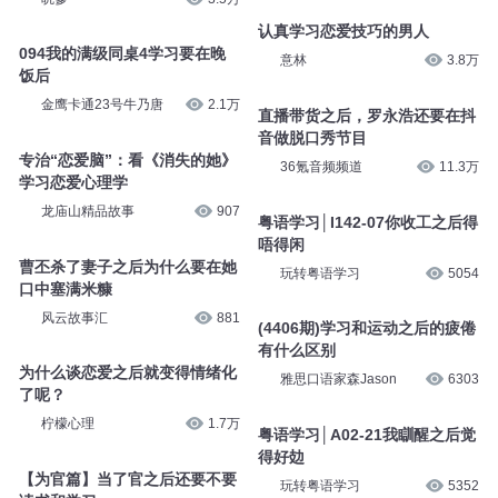
认真学习恋爱技巧的男人
094我的满级同桌4学习要在晚
意林
3.8万
饭后
金鹰卡通23号牛乃唐
2.1万
直播带货之后，罗永浩还要在抖
音做脱口秀节目
专治“恋爱脑”：看《消失的她》
36氪音频频道
11.3万
学习恋爱心理学
龙庙山精品故事
907
粤语学习│I142-07你收工之后得
唔得闲
曹丕杀了妻子之后为什么要在她
玩转粤语学习
5054
口中塞满米糠
风云故事汇
881
(4406期)学习和运动之后的疲倦
有什么区别
为什么谈恋爱之后就变得情绪化
雅思口语家森Jason
6303
了呢？
柠檬心理
1.7万
粤语学习│A02-21我瞓醒之后觉
得好攰
【为官篇】当了官之后还要不要
玩转粤语学习
5352