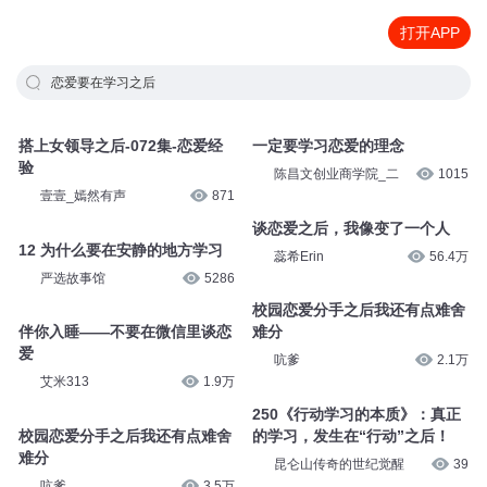
打开APP
恋爱要在学习之后
搭上女领导之后-072集-恋爱经
一定要学习恋爱的理念
验
陈昌文创业商学院_二
1015
壹壹_嫣然有声
871
谈恋爱之后，我像变了一个人
12 为什么要在安静的地方学习
蕊希Erin
56.4万
严选故事馆
5286
校园恋爱分手之后我还有点难舍
伴你入睡——不要在微信里谈恋
难分
爱
吭爹
2.1万
艾米313
1.9万
250《行动学习的本质》：真正
校园恋爱分手之后我还有点难舍
的学习，发生在“行动”之后！
难分
昆仑山传奇的世纪觉醒
39
吭爹
3.5万