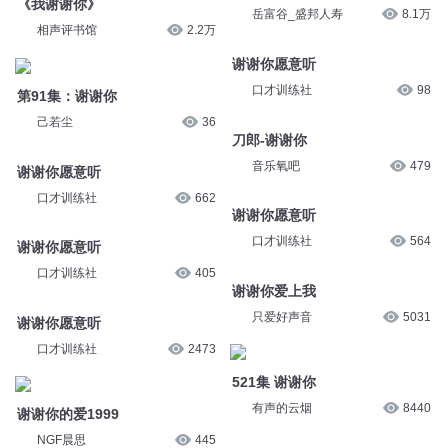
《我谢谢你》
岳富谷_盛邦人寿
8.1万
相声评书馆
2.2万
谢谢你愿意听
口才训练社
98
第91集：谢谢你
己若尘
36
刀郎-谢谢你
音乐氧吧
479
谢谢你愿意听
口才训练社
662
谢谢你愿意听
口才训练社
564
谢谢你愿意听
口才训练社
405
谢谢你爱上我
只爱好声音
5031
谢谢你愿意听
口才训练社
2473
521集 谢谢你
有声的云烟
8440
谢谢你的爱1999
NGF晨思
445