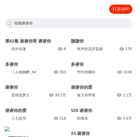
打开APP
哇哦谢谢你
第62集 谢谢你呀 谢谢你
謝謝你
杰外动漫
8
有声的花开花谢
176
多谢你
多谢你
一人我独醉_h4
553
竹叶的喵叫
2238
谢谢你
谢谢你的爱
音律追梦人
35.2万
兔子的早茶
1.1万
谢谢你的爱
528 谢谢你
三七说书
218
咕噜谷
4.5万
24.谢谢你