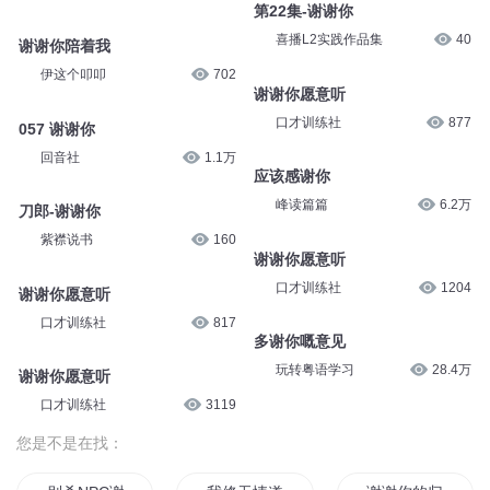
第22集-谢谢你
喜播L2实践作品集
40
谢谢你陪着我
伊这个叩叩
702
谢谢你愿意听
口才训练社
877
057 谢谢你
回音社
1.1万
应该感谢你
峰读篇篇
6.2万
刀郎-谢谢你
紫襟说书
160
谢谢你愿意听
口才训练社
1204
谢谢你愿意听
口才训练社
817
多谢你嘅意见
玩转粤语学习
28.4万
谢谢你愿意听
口才训练社
3119
您是不是在找：