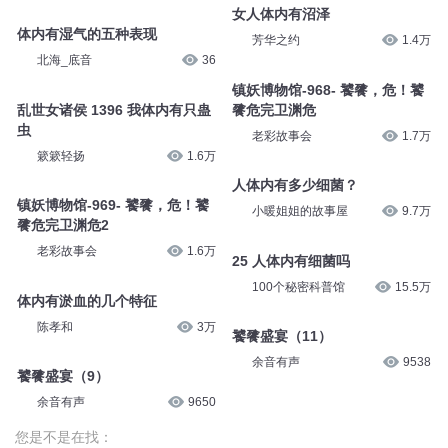
女人体内有沼泽
体内有湿气的五种表现
芳华之约
1.4万
北海_底音
36
镇妖博物馆-968- 饕餮，危！饕
乱世女诸侯 1396 我体内有只蛊
餮危完卫渊危
虫
老彩故事会
1.7万
簌簌轻扬
1.6万
人体内有多少细菌？
镇妖博物馆-969- 饕餮，危！饕
小暖姐姐的故事屋
9.7万
餮危完卫渊危2
老彩故事会
1.6万
25 人体内有细菌吗
100个秘密科普馆
15.5万
体内有淤血的几个特征
陈孝和
3万
饕餮盛宴（11）
余音有声
9538
饕餮盛宴（9）
余音有声
9650
您是不是在找：