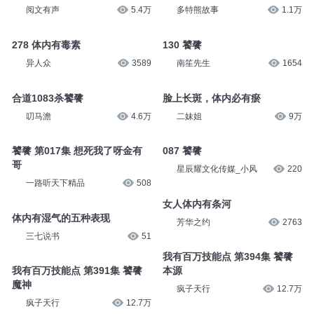
阅文有声
5.4万
多特熊故事
1.1万
278 体内有毒素
130 饕餮
异人众
3589
南笙先生
1654
合道1083杀饕餮
脸上长斑，体内必有瘀
叨马澹
4.6万
二妹姐
9万
饕餮 第017集 想死我了呀金有
087 饕餮
哥
星辰耀文化传媒_小风
220
一路听天下精品
508
女人体内有条河
体内有湿气的五种表现
芳华之约
2763
三七说书
51
我有百万技能点 第394集 饕餮
我有百万技能点 第391集 饕餮
本源
魔神
疯子天行
12.7万
疯子天行
12.7万