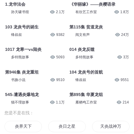
1.龙华法会
《华丽缘》——炎樱语录
孙天啸书馆
2.1万
有欣艺工作室
1.8万
103 龙炎号的诞生
第115集 贫道龙炎
锋叔叔
9382
阅文有声
24万
1017 龙寒一vs陆炎
014 炎龙反噬
多特熊故事
5093
多特熊故事
3万
第946集 炎龙重坦
104 龙炎号的首航
书旗小说
9510
锋叔叔
9551
545-遭遇炎爆地龙
第895集 华夏龙组
猫不理故事
1.1万
雁栖鸣工作室
214
您是不是在找：
炎界天下
炎日之星
天炎战神万世魔尊