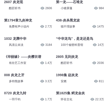
2607 炎龙现
第一龙——石堆龙
酷匠听书
2606
小猪屏蓬
984
第1794章九炎神龙
438-炎杀黑龙波
免费有声小说AI
2.7万
猫不理故事
1475
1032 龙腾中华
“中华龙鸟”，是龙还是鸟
风清云未淡
3184
100个秘密科普馆
14万
《华丽缘》——炎樱衣谱
2805 见到炎龙
有欣艺工作室
1.4万
酷匠听书
2036
008 炎龙之牙
1998集 赵炎龙
多特熊故事
3.3万
安燃
811
0720 炎龙九转
第1825集 鳄龙金炎
一羽千钧
1.7万
怀谷文化
22.3万