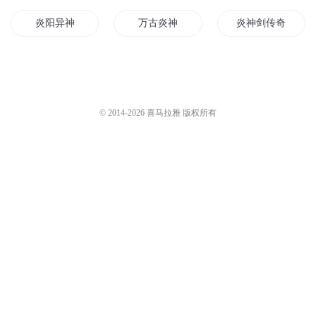
炎阳异神
万古炎神
炎神剑传奇
至尊炎帝
炎阳神帝
至尊炎王
炎魔尊皇
炎夏炎炎
炎武道主
© 2014-
2026
喜马拉雅 版权所有
炎炎夏日恋你可好
炎王华传
火炎至尊
火影之龙炎
火炎之道
龙炎帝王传
炎武大地
万古炎帝