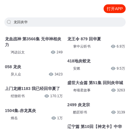
打开APP
龙回炎华
龙血战神 第3566集 无华神相炎
龙王令 879 回华夏
力
掌中云听书
6.9万
鸿达以太
249
418地炎蛟龙
058 龙炎
安燃
9.5万
异人众
3423
盛世大会篇 第51集 回到炎华城
上门龙婿1183 我已经回华夏了
奇喵君故事
3263
经致听书
170.1万
2499 炎龙宗
1504集-赤龙真炎
酷匠听书
3139
烽岳
1万
辽宁篇 第10回【神龙卡】中华