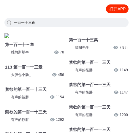
打开APP
一百一十三夜
第一百一十三集
第一百一十三章
啸阁先生
7.9万
维纳斯蜗牛
78
禁欲的第一百一十三天
113 第一百一十三章
有声的筱胖
1149
大肠包小肠_
456
禁欲的第一百一十三天
禁欲的第一百一十三天
有声的筱胖
1147
有声的筱胖
1154
禁欲的第一百一十三天
禁欲的第一百一十三天
有声的筱胖
1200
有声的筱胖
1292
禁欲的第一百一十三天