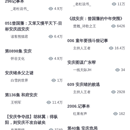
296记事本
_老杜说书_
11万
_老杜说书_
4.9万
《战安庆：曾国藩的中年突围》
051曾国藩：又笨又慢平天下-目
楚翘_诗歌之王
6426
标安庆战安庆
读客熊猫君
6.4万
006 童年要强斗狠记事
主持人王者
16.4万
第0898集 安庆
怀谷文化
4.9万
安庆图谋广东帮
一线天际JH
34
安庆绪杀父之谜
白雪的世界
1万
609 安庆绪的败逃
主持人王者
2928
第136集 和府安庆
王明军
11.4万
2006.记事本
红果有声
162
【安庆争夺战】胡林翼：得枞
阳，则安庆不攻自破矣
第40集 安庆危局