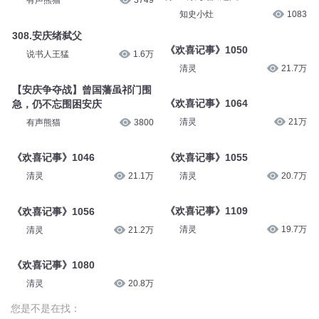
有声熊猫
3749
知史小灶
1083
308.安庆绪弑父
《欢喜记事》1050
说书人王猛
1.6万
清灵
21.7万
【安庆争夺战】曾国藩虽祁门围
《欢喜记事》1064
急，仍不忘围困安庆
清灵
21万
有声熊猫
3800
《欢喜记事》1055
《欢喜记事》1046
清灵
20.7万
清灵
21.1万
《欢喜记事》1109
《欢喜记事》1056
清灵
19.7万
清灵
21.2万
《欢喜记事》1080
清灵
20.8万
您是不是在找：