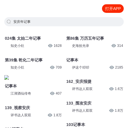
打开APP
安庆年记事
024集 太始二年记事
第86集 万历五年记事
知史小灶
1628
史海拾光录
314
第39集 乾化二年记事
记事本
知史小灶
709
伊这个叩叩
2185
162_安庆报捷
记事本
评书达人双双
1.6万
江湖酒仙传奇
407
133_围攻安庆
139_视察安庆
评书达人双双
1.8万
评书达人双双
1.8万
103记事本