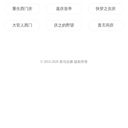
重生西门庆
嘉庆皇帝
快穿之吉庆有余
大官人西门庆
庆之的野望
普天同庆
一人有庆
庆阳成长手札
斗破之天庆焰火
异能重生西门庆
庆余年之长歌行
重庆儿女
© 2014-
2026
喜马拉雅 版权所有
庆云传奇
水浒西门庆
大庆第一恶
庆余年之我叫王启年
庆元纪年
重生之西门庆
穿越之大庆帝国
大庆皇太子