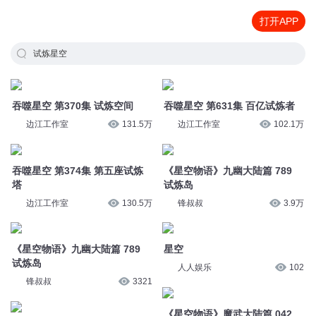
打开APP
试炼星空
吞噬星空 第370集 试炼空间
吞噬星空 第631集 百亿试炼者
边江工作室
131.5万
边江工作室
102.1万
吞噬星空 第374集 第五座试炼
《星空物语》九幽大陆篇 789
塔
试炼岛
边江工作室
130.5万
锋叔叔
3.9万
《星空物语》九幽大陆篇 789
星空
试炼岛
人人娱乐
102
锋叔叔
3321
《星空物语》魔武大陆篇 042
星空
试炼城
沫沫音乐剧场
94
锋叔叔
3.2万