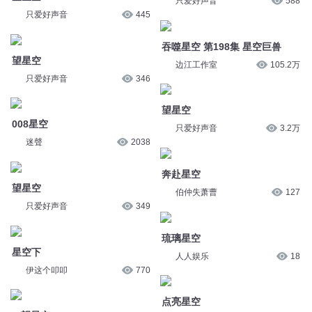
008星空
只爱好声音
3.2万
迷聲
2038
奔赴星空
望星空
伯仲失萧曹
127
只爱好声音
349
琉璃星空
星空下
人人娱乐
18
伊这个叩叩
770
点亮星空
dj望星空
TONES音乐
40.8万
只爱好声音
892
017神秘的星空 春季星空-牧夫
018神秘的星空 春季星空-猎犬
座
座
世说鑫言
3
世说鑫言
1
琉璃星空
琉璃星空
人人娱乐
426
人人娱乐
28