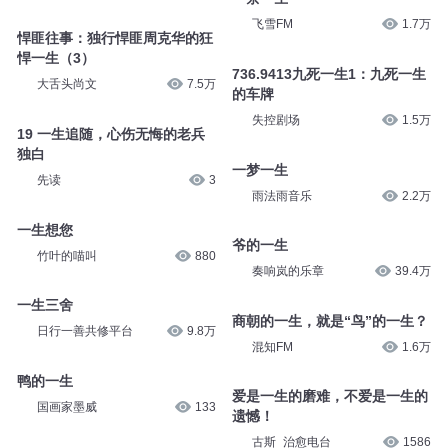
飞雪FM
1.7万
悍匪往事：独行悍匪周克华的狂
悍一生（3）
736.9413九死一生1：九死一生
大舌头尚文
7.5万
的车牌
失控剧场
1.5万
19 一生追随，心伤无悔的老兵
独白
一梦一生
先读
3
雨法雨音乐
2.2万
一生想您
爷的一生
竹叶的喵叫
880
奏响岚的乐章
39.4万
一生三舍
商朝的一生，就是“鸟”的一生？
日行一善共修平台
9.8万
混知FM
1.6万
鸭的一生
爱是一生的磨难，不爱是一生的
国画家墨威
133
遗憾！
古斯_治愈电台
1586