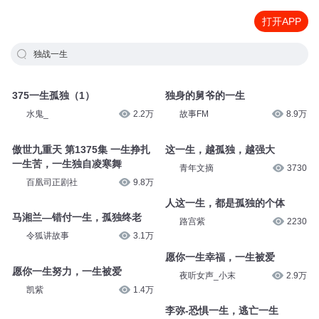
打开APP
独战一生
375一生孤独（1）
独身的舅爷的一生
水鬼_
2.2万
故事FM
8.9万
傲世九重天 第1375集 一生挣扎
这一生，越孤独，越强大
一生苦，一生独自凌寒舞
青年文摘
3730
百凰司正剧社
9.8万
人这一生，都是孤独的个体
马湘兰—错付一生，孤独终老
路宫紫
2230
令狐讲故事
3.1万
愿你一生幸福，一生被爱
愿你一生努力，一生被爱
夜听女声_小末
2.9万
凯紫
1.4万
李弥-恐惧一生，逃亡一生