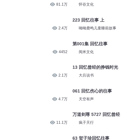
40
零点有声剧场
求好评】
第1194集 回忆往事
81.1万
怀谷文化
223 回忆往事 上
2.4万
呦呦鹿鸣儿童睡前故事
第001集 回忆往事
4452
阅米文化
13 回忆曾经的挣钱时光
2.1万
大吕说书
061 回忆伤心的往事