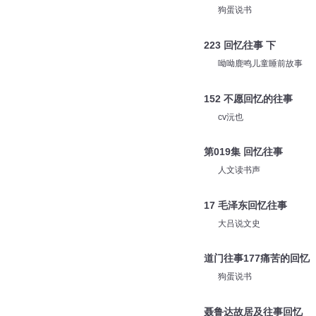
声纹工作室
道门往事001往事回忆【
狗蛋说书
223 回忆往事 下
呦呦鹿鸣儿童睡前故事
152 不愿回忆的往事
cv沅也
第019集 回忆往事
人文读书声
17 毛泽东回忆往事