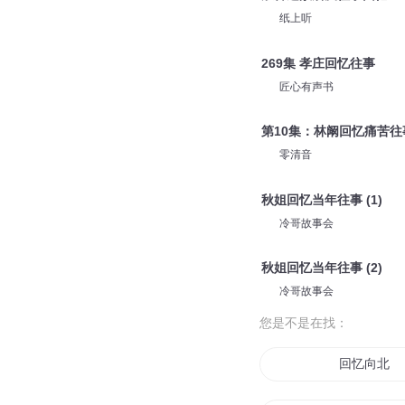
大吕说文史
道门往事177痛苦的回忆
狗蛋说书
聂鲁达故居及往事回忆
纸上听
269集 孝庄回忆往事
匠心有声书
第10集：林阚回忆痛苦往
零清音
秋姐回忆当年往事 (1)