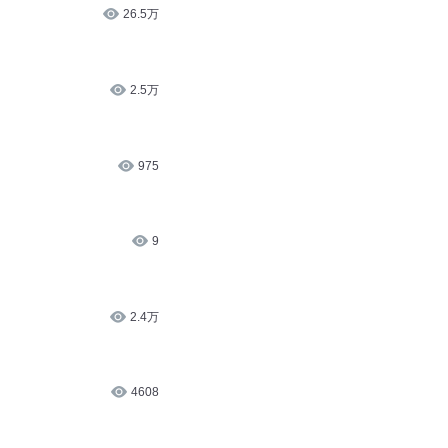
983
26.5万
2.5万
975
9