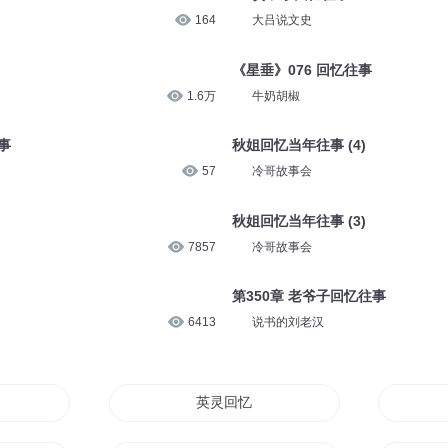
4.7万
天空有声
万道剑尊 5727 回忆曾经
11.1万
疯子天行
63 贺子珍回忆往事
164
大吕说文史
《星垂》076 回忆往事
1.6万
牛奶胡椒
事
秋姐回忆当年往事 (4)
57
冷哥故事会
秋姐回忆当年往事 (3)