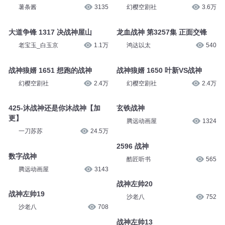
薯条酱
3135
幻樱空剧社
3.6万
大道争锋 1317 决战神屋山
龙血战神 第3257集 正面交锋
老宝玉_白玉京
1.1万
鸿达以太
540
战神狼婿 1651 想跑的战神
战神狼婿 1650 叶新VS战神
幻樱空剧社
2.4万
幻樱空剧社
2.4万
425-沐战神还是你沐战神【加
玄铁战神
更】
腾远动画屋
1324
一刀苏苏
24.5万
2596 战神
数字战神
酷匠听书
565
腾远动画屋
3143
战神左帅20
战神左帅19
沙老八
752
沙老八
708
战神左帅13