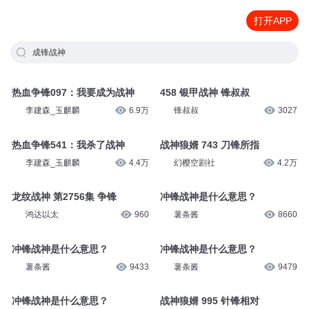
打开APP
成锋战神
热血争锋097：我要成为战神
458 银甲战神 锋叔叔
李建森_玉麒麟
6.9万
锋叔叔
3027
热血争锋541：我杀了战神
战神狼婿 743 刀锋所指
李建森_玉麒麟
4.4万
幻樱空剧社
4.2万
龙纹战神 第2756集 争锋
冲锋战神是什么意思？
鸿达以太
960
薯条酱
8660
冲锋战神是什么意思？
冲锋战神是什么意思？
薯条酱
9433
薯条酱
9479
冲锋战神是什么意思？
战神狼婿 995 针锋相对