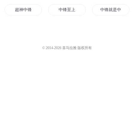
超神中锋
中锋至上
中锋就是中锋
我有一把青锋剑
剑锋之九剑传说
国王神锋
战王之锋
最后的中锋
天道生锋
© 2014-
2026
喜马拉雅 版权所有
青锋传之神魔双剑
金锋大帝
圣道之锋
冷锋学生
剑者无锋
月下青锋
青锋的文道
锋行天下