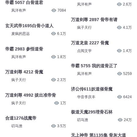
帝霸 5057 白骨道君
凤洋有声
2.6万
凤洋有声
7084
万道剑尊 2897 骨帝有请
玄天武帝1695白骨小道人
疯子天行
4.1万
麦疯的思远
6.1万
万道龙皇 2227 骨魔
帝霸 2983 参悟道骨
点阅文学
1.4万
凤洋有声
1.8万
帝霸 5755 我的道骨正了
万道剑尊 4212 骨魔
凤洋有声
5259
疯子天行
2.3万
济公传611妖道催骨魔
万道剑尊 4992 拔出准帝骨
华音李庆丰
6424
疯子天行
1万
极道天魔295埋骨石林
合道1276战魔帝
叨马澹
24万
叨马澹
3.5万
无上神帝 第1135集 骨灰大道