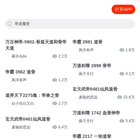
打开APP
帝道魔骨
万古神帝-5902-骨皇天道和骨帝
帝霸 2981 道骨
天道
凤洋有声
1.8万
暮玖Ayla
2.2万
万道剑尊 2898 骨帝
帝霸 3962 道骨
疯子天行
4.1万
凤洋有声
1.2万
玄天武帝0481仙风道骨
道界天下2275集：帝兽之骨
麦疯的思远
22.6万
白小生白又白
2.7万
万道剑尊 1742 血骨神帝
玄天武帝0481仙风道骨
疯子天行
5.4万
麦疯的思远
6.4万
帝霸 2217 一块道骨