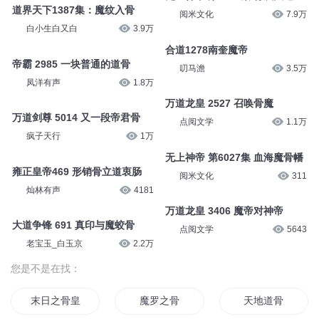
道界天下1387集：魔纹入骨
阅米文化
7.9万
白小生白又白
3.9万
合道1278南奎魔帝
帝霸 2985 一块普通的道骨
叨马澹
3.5万
凤洋有声
1.8万
万道龙皇 2527 召唤骨魔
万道剑尊 5014 又一段帝君骨
点阅文学
1.1万
疯子天行
1万
无上神帝 第6027集 血海魔骨幡
雍正皇帝469 形销骨立道衷肠
阅米文化
311
灿林有声
4181
万道龙皇 3406 魔帝对神帝
大道争锋 691 真印与魔蛟骨
点阅文学
5643
老宝玉_白玉京
2.2万
您是不是在找：
末日之骨皇
魔罗之骨
天地道骨