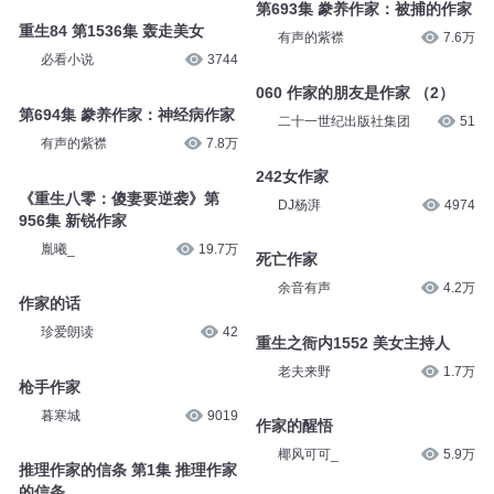
第693集 豢养作家：被捕的作家
重生84 第1536集 轰走美女
有声的紫襟
7.6万
必看小说
3744
060 作家的朋友是作家 （2）
第694集 豢养作家：神经病作家
二十一世纪出版社集团
51
有声的紫襟
7.8万
242女作家
《重生八零：傻妻要逆袭》第
DJ杨湃
4974
956集 新锐作家
胤曦_
19.7万
死亡作家
余音有声
4.2万
作家的话
珍爱朗读
42
重生之衙内1552 美女主持人
老夫来野
1.7万
枪手作家
暮寒城
9019
作家的醒悟
椰风可可_
5.9万
推理作家的信条 第1集 推理作家
的信条