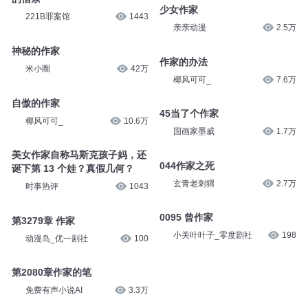
少女作家
221B罪案馆
1443
亲亲动漫
2.5万
神秘的作家
作家的办法
米小圈
42万
椰风可可_
7.6万
自傲的作家
45当了个作家
椰风可可_
10.6万
国画家墨威
1.7万
美女作家自称马斯克孩子妈，还
044作家之死
诞下第 13 个娃？真假几何？
玄青老刺猬
2.7万
时事热评
1043
0095 曾作家
第3279章 作家
小关叶叶子_零度剧社
198
动漫岛_优一剧社
100
第2080章作家的笔
免费有声小说AI
3.3万