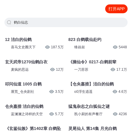
打开APP
鹤白仙志
12 洁白的仙鹤
823 白鹤载仙赴约
喜马文史圈天下
187.5万
锋叔叔
5448
玄天武帝1270仙鹤白衣
《摘仙令》0217-白鹤前辈
麦疯的思远
12万
一刀苏苏
17.1万
叩问仙道 1005 白鹤
【仓央嘉措】洁白的仙鹤
厘荒_仓央剧社
3.5万
o0浮生逍遥
4.6万
仓央嘉措 洁白的仙鹤
猛鬼杂志之白狐仙之谜
蓝澜澜之诗样的天空
5.7万
凯小厨的有声餐厅
4236
《玄鉴仙族》第1402章 白鹤坠
灵尾仙人 第14集 月光白鹤