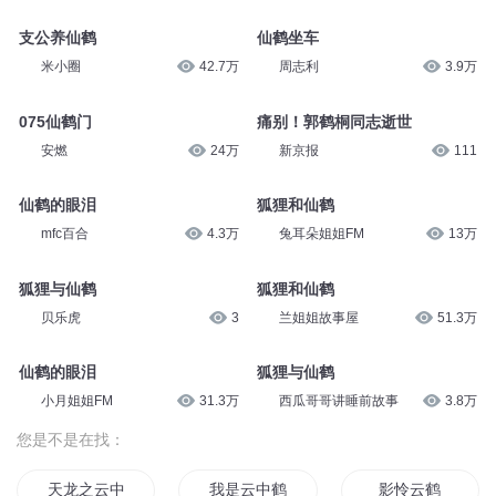
支公养仙鹤
仙鹤坐车
米小圈
42.7万
周志利
3.9万
075仙鹤门
痛别！郭鹤桐同志逝世
安燃
24万
新京报
111
仙鹤的眼泪
狐狸和仙鹤
mfc百合
4.3万
兔耳朵姐姐FM
13万
狐狸与仙鹤
狐狸和仙鹤
贝乐虎
3
兰姐姐故事屋
51.3万
仙鹤的眼泪
狐狸与仙鹤
小月姐姐FM
31.3万
西瓜哥哥讲睡前故事
3.8万
您是不是在找：
天龙之云中鹤
我是云中鹤
影怜云鹤