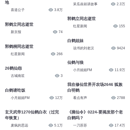
地
呆瓜叔叔讲故事
2.3万
喜道公子
3.8万
郭鹤立同志逝世
郭鹤立同志逝世
红星新闻
155
新京报
74
白鹤姐妹
郭鹤桐同志逝世
说书的刘老汉
9424
红星新闻
266
仙鹤与狼
26鹤仙怨
小月姐姐FM
11.9万
古城南笙
3
我在修仙世界开农场2646 狐族
白鹤请吃饭
白明鹤
小月姐姐FM
12万
看点有声
2788
玄天武帝1270仙鹤白衣（过完
《摘仙令》0224-要揭发那个老
年恢复）
白鹤吗？
麦疯的思远
5.1万
一刀苏苏
17.4万