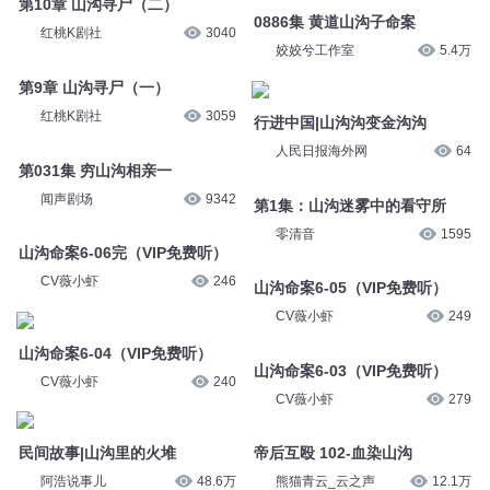
红桃K剧社
3040
姣姣兮工作室
5.4万
第9章 山沟寻尸（一）
行进中国|山沟沟变金沟沟
红桃K剧社
3059
人民日报海外网
64
第031集 穷山沟相亲一
第1集：山沟迷雾中的看守所
闻声剧场
9342
零清音
1595
山沟命案6-06完（VIP免费听）
山沟命案6-05（VIP免费听）
CV薇小虾
246
CV薇小虾
249
山沟命案6-04（VIP免费听）
山沟命案6-03（VIP免费听）
CV薇小虾
240
CV薇小虾
279
民间故事|山沟里的火堆
帝后互殴 102-血染山沟
阿浩说事儿
48.6万
熊猫青云_云之声
12.1万
山沟里隐藏的惊人罪恶（3-4）