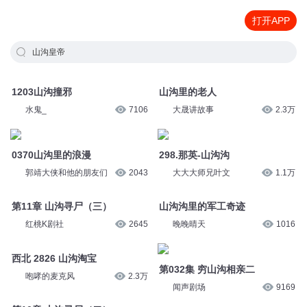
打开APP
山沟皇帝
1203山沟撞邪
山沟里的老人
水鬼_
7106
大晟讲故事
2.3万
0370山沟里的浪漫
298.那英-山沟沟
郭靖大侠和他的朋友们
2043
大大大师兄叶文
1.1万
第11章 山沟寻尸（三）
山沟沟里的军工奇迹
红桃K剧社
2645
晚晚晴天
1016
西北 2826 山沟淘宝
第032集 穷山沟相亲二
咆哮的麦克风
2.3万
闻声剧场
9169
第10章 山沟寻尸（二）
0886集 黄道山沟子命案