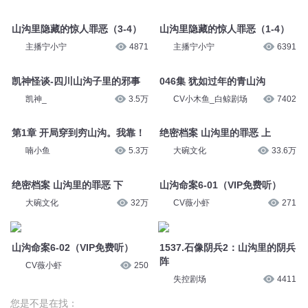
山沟里隐藏的惊人罪恶（1-4）
主播宁小宁
4871
主播宁小宁
6391
凯神怪谈-四川山沟子里的邪事
046集 犹如过年的青山沟
凯神_
3.5万
CV小木鱼_白鲸剧场
7402
第1章 开局穿到穷山沟。我靠！
绝密档案 山沟里的罪恶 上
喃小鱼
5.3万
大碗文化
33.6万
绝密档案 山沟里的罪恶 下
山沟命案6-01（VIP免费听）
大碗文化
32万
CV薇小虾
271
山沟命案6-02（VIP免费听）
1537.石像阴兵2：山沟里的阴兵
CV薇小虾
250
阵
失控剧场
4411
您是不是在找：
回到山沟去种田
天谴鸿沟
甲沟札记