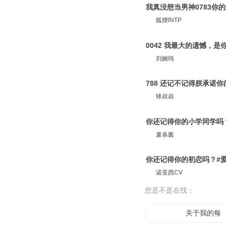
我真没想当男神0783你
狐狸INTP
0042 我最大的遗憾，
刘婉纯
788 还记不记得朕承诺你
锋叔叔
你还记得你的小学同学吗
薯条酱
你还记得你的初恋吗？#
诺亚西CV
您是不是在找：
关于我的每