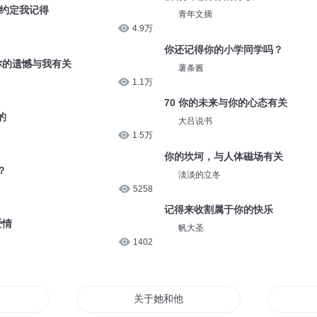
的约定我记得
青年文摘
4.9万
你还记得你的小学同学吗？
是你的遗憾与我有关
薯条酱
1.1万
70 你的未来与你的心态有关
的
大吕说书
1.5万
你的坎坷，与人体磁场有关
？
淡淡的立冬
5258
记得来收割属于你的快乐
爱情
帆大圣
1402
日
关于她和他