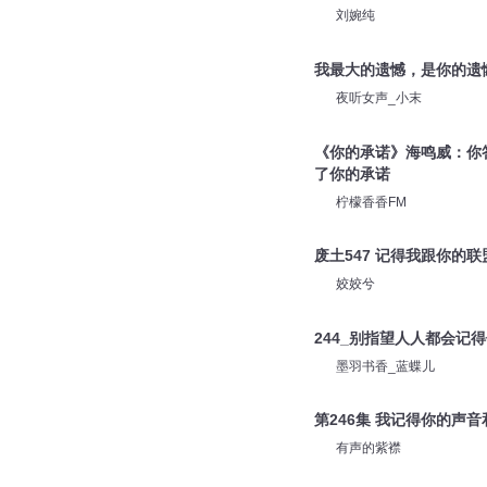
刘婉纯
我最大的遗憾，是你的遗
夜听女声_小末
《你的承诺》海鸣威：你
了你的承诺
柠檬香香FM
废土547 记得我跟你的联
姣姣兮
244_别指望人人都会记
墨羽书香_蓝蝶儿
第246集 我记得你的声音
有声的紫襟