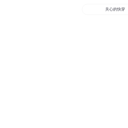
关心的快穿
关于他也关
与传说有关
关宁长歌
西关往事
有关于你