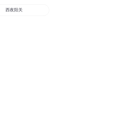
西夜阳关
万重仙关路
把系统都关起来
我的爱情与你无关
双恋关系
关二日记