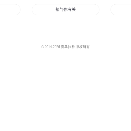
生活
都与你有关日记
于我
关于我关于你关于我们
边关战神
© 2014-
2026
喜马拉雅 版权所有
关于我们
女儿国的男公关