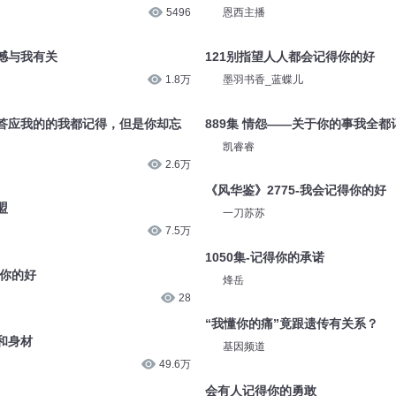
5496
恩西主播
憾与我有关
121别指望人人都会记得你的好
1.8万
墨羽书香_蓝蝶儿
答应我的的我都记得，但是你却忘
889集 情怨——关于你的事我全都
凯睿睿
2.6万
《风华鉴》2775-我会记得你的好
盟
一刀苏苏
7.5万
1050集-记得你的承诺
得你的好
烽岳
28
“我懂你的痛”竟跟遗传有关系？
和身材
基因频道
49.6万
会有人记得你的勇敢