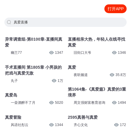
打开APP
真爱直播
异常调查组-第0100章-直播间真
直播相亲大热，年轻人在线寻找
爱
真爱
幽兰77
1347
旧街口大爷
1346
手术直播间 第1805章 小男孩的
真爱
把戏与真爱无敌
夜听频道
35.8万
丸子
1万
第1064集-《真爱篇》真爱的3重
真爱岛
境界
一壶酒醉不了月
5020
周文强财富教育咨询
1494
真爱冒险
2595真善与真爱
风语社彤云
1344
齐心文化
172