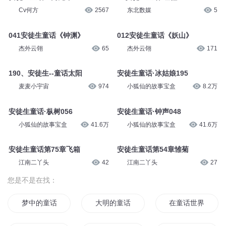
Cv何方
2567
东北数媒
5
041安徒生童话《钟渊》
012安徒生童话《妖山》
杰外云翎
65
杰外云翎
171
190、安徒生--童话太阳
安徒生童话·冰姑娘195
麦麦小宇宙
974
小狐仙的故事宝盒
8.2万
安徒生童话·枞树056
安徒生童话·钟声048
小狐仙的故事宝盒
41.6万
小狐仙的故事宝盒
41.6万
安徒生童话第75章飞箱
安徒生童话第54章雏菊
江南二丫头
42
江南二丫头
27
您是不是在找：
梦中的童话
大明的童话
在童话世界当魔女