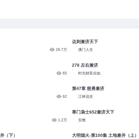
达则兼济天下
26.7万
澳门人生
278 左右兼济
65
时光财富自如
第47章 慈勇兼济
62
江林说史
寒门枭士652兼济天下
1.2万
安燃
兼并（下）
大明烟火-第100集 土地兼并（上）