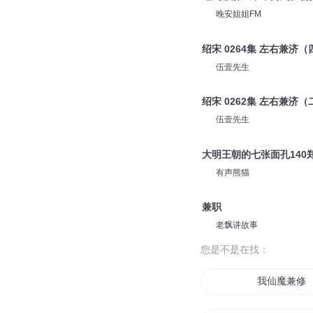
晚安姐姐FM
绍宋 0264集 左右兼济（
伍壹先生
绍宋 0262集 左右兼济（
伍壹先生
大明王朝的七张面孔140
有声熊猫
兼职
老飘讲故事
您是不是在找：
我仙魔兼修