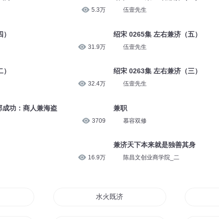
5.3万
伍壹先生
四）
绍宋 0265集 左右兼济（五）
31.9万
伍壹先生
二）
绍宋 0263集 左右兼济（三）
32.4万
伍壹先生
郑成功：商人兼海盗
兼职
3709
慕容双修
兼济天下本来就是独善其身
16.9万
陈昌文创业商学院_二
水火既济