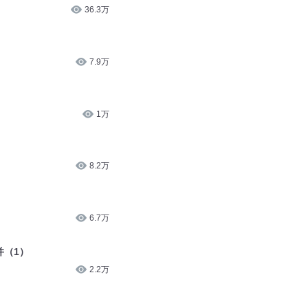
36.3万
7.9万
1万
8.2万
6.7万
并（1）
2.2万