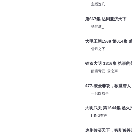
主播逸凡
第667集 达则兼济天下
杨晨鑫_
大明王朝1566 第014集
雪月之下
锦衣大明-1316集 执事
熊猫青云_云之声
477-兼爱非攻，救世济人
一只圆故事
大明武夫 第1644集 趁
ITING有声
达则兼济天下，穷则独善