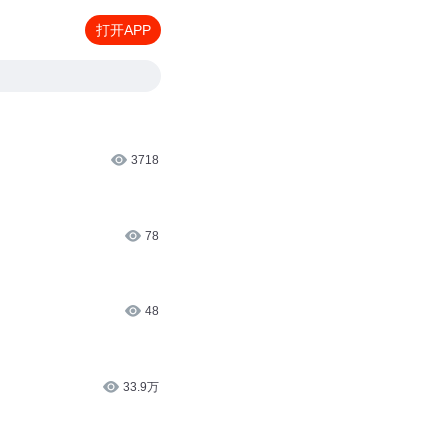
打开APP
3718
78
48
33.9万