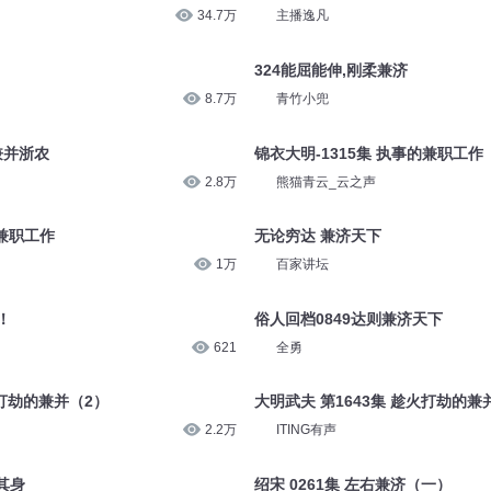
34.7万
主播逸凡
324能屈能伸,刚柔兼济
8.7万
青竹小兜
 兼并浙农
锦衣大明-1315集 执事的兼职工作
2.8万
熊猫青云_云之声
的兼职工作
无论穷达 兼济天下
1万
百家讲坛
！
俗人回档0849达则兼济天下
621
全勇
火打劫的兼并（2）
大明武夫 第1643集 趁火打劫的兼
2.2万
ITING有声
其身
绍宋 0261集 左右兼济（一）