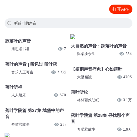
打开APP
听落叶的声音
踩落叶的声音
大自然的声音：踩落叶的声音
旭思读书君
7
温柔换余生
284
落叶的声音 | 听风过 听叶落
【梧桐声音疗愈】心如落叶
音乐人王可鑫
7.7万
大毉精誠
4705
落叶听禅
落叶听松
人人娱乐
670
格林强效助眠
3.1万
落叶学院篇 第27集 城堡中的声
落叶学院篇 第28集 寻找那个声
音
音
奇喵君故事
2万
奇喵君故事
1.9万