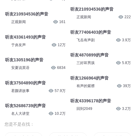
听友210934536的声音
听友210934536的声音
正观新闻
222
正观新闻
161
听友77406403的声音
听友43361493的声音
飞岳有声剧
3.9万
于炎友声
12万
听友4870899的声音
听友1305196的声音
三好坏男孩
5.8万
安夏说英语
6834
听友1266964的声音
听友37504890的声音
有声的紫襟
39万
君颜讲故事
57.9万
听友43396178的声音
听友52686739的声音
回到2049
3.2万
名人大讲堂
10.2万
您是不是在找：
火影之青叶传
落叶却穿越了
我的同学是叶天帝