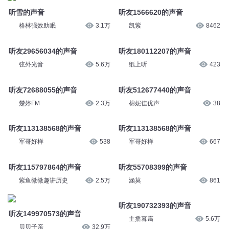
听雪的声音
听友1566620的声音
格林强效助眠
3.1万
凯紫
8462
听友29656034的声音
听友180112207的声音
弦外光音
5.6万
纸上听
423
听友72688055的声音
听友512677440的声音
楚婷FM
2.3万
棉妮佳优声
38
听友113138568的声音
听友113138568的声音
军哥好样
538
军哥好样
667
听友115797864的声音
听友55708399的声音
紫鱼微微趣讲历史
2.5万
涵莫
861
听友190732393的声音
听友149970573的声音
主播暮霭
5.6万
贝贝子亲
32.9万