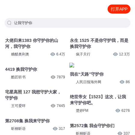
打开APP
让我守护你
大佬归来1383 你守护你的山
永生 1525 不是你守护我，而是
河，我守护你
换我守护你
糖醋奥利奥
6.4万
疯子天行
12.3万
4419 换我守护你
我在“天路”守护你
酷匠听书
7879
人民日报海外网
86
宅星高照 127 我想守护大家，
绝世帝女【1523】这次，让我
守护你
来守护你吧。
王可爱咩
7445
楚婷FM
6276
第2708集 换我来守护你
第2572集 我会守护你们
昕桐昕语
317
昕桐昕语
337