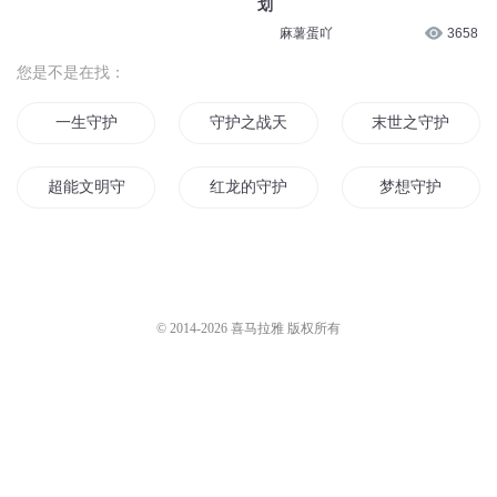
划
麻薯蛋吖
3658
您是不是在找：
一生守护
守护之战天
末世之守护
超能文明守护者
红龙的守护
梦想守护
守护者风
守护剑圣
帝国守护
守护最后的圣光
重生之守护
异界守护者
© 2014-
2026
喜马拉雅 版权所有
神明中的守护神
千金的守护神
天地守护
守护时光守护你
守护我们心爱的神州
火影之守护之剑