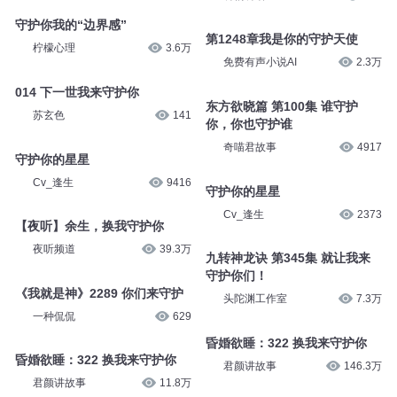
守护你我的“边界感”
第1248章我是你的守护天使
柠檬心理
3.6万
免费有声小说AI
2.3万
014 下一世我来守护你
东方欲晓篇 第100集 谁守护
苏玄色
141
你，你也守护谁
奇喵君故事
4917
守护你的星星
Cv_逢生
9416
守护你的星星
Cv_逢生
2373
【夜听】余生，换我守护你
夜听频道
39.3万
九转神龙诀 第345集 就让我来
守护你们！
《我就是神》2289 你们来守护
头陀渊工作室
7.3万
一种侃侃
629
昏婚欲睡：322 换我来守护你
昏婚欲睡：322 换我来守护你
君颜讲故事
146.3万
君颜讲故事
11.8万