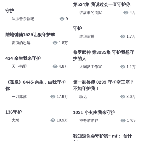
第534集 我说过会一直守护你
守护
讲故事的周默
4万
沫沫音乐剧场
9
守护
陆地键仙1529让狼守护羊
维华演播
1.7万
麦疯的思远
1.8万
修罗武神 第3935集 守护我想守
434 余生我来守护
护的人
天下书盟
4.8万
大喇叭工作室
1.1万
《孤凰》0445-余生，由我守护
第一御兽师 0239 守护空王座？
你
不如守护我！
一刀苏苏
17.9万
聴见
3.6万
136守护
1031 小玄由我来守护
大斌
10.9万
神奇喵喵谷
1769
我知道你会守护我~ mf： 创计