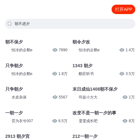
打开APP
朝不虑夕
朝不保夕
朝令夕改
怕冷的企鹅e
7890
怕冷的企鹅e
1.4万
只争朝夕
1343 朝夕
怕冷的企鹅e
1.8万
酷匠听书
3.5万
只争朝夕
末日成仙1408朝不保夕
水皮杂谈
5567
司徒小大大
1万
一朝一夕
改变不是一朝一夕的事
霓为衣兮007
6.5万
雯雯成长吧
8万
2913 朝夕宫
212一朝一夕