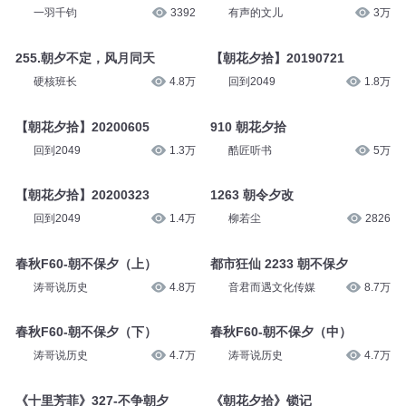
一羽千钧
3392
有声的文儿
3万
255.朝夕不定，风月同天
【朝花夕拾】20190721
硬核班长
4.8万
回到2049
1.8万
【朝花夕拾】20200605
910 朝花夕拾
回到2049
1.3万
酷匠听书
5万
【朝花夕拾】20200323
1263 朝令夕改
回到2049
1.4万
柳若尘
2826
春秋F60-朝不保夕（上）
都市狂仙 2233 朝不保夕
涛哥说历史
4.8万
音君而遇文化传媒
8.7万
春秋F60-朝不保夕（下）
春秋F60-朝不保夕（中）
涛哥说历史
4.7万
涛哥说历史
4.7万
《十里芳菲》327-不争朝夕
《朝花夕拾》锁记