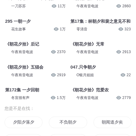
一刀苏苏
11万
午夜有音电波
2860
295 一朝一夕
第17集：林朝夕和裴之意见不和
花生故事
1万
零清音
323
《朝花夕拾》后记
《朝花夕拾》无常
午夜有音电波
2370
午夜有音电波
2913
《朝花夕拾》五猖会
047.只争朝夕
午夜有音电波
2919
O银月姐姐
22
第172集 一夕回朝
《朝花夕拾》范爱农
冬宣很有声
1.5万
午夜有音电波
2779
您是不是在找：
夕阳夕落夕美
不负朝夕
朝闻道夕矣