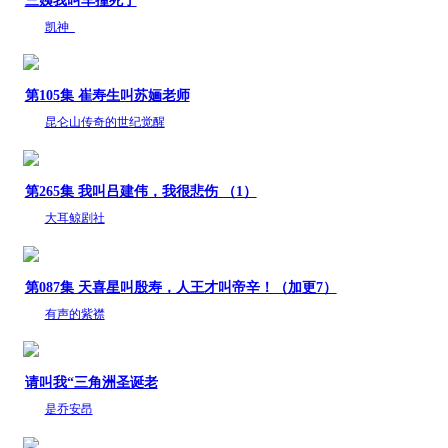
三姨我叫车撞死了
凯神_
第105集 崔寿生叫苏婳老师
昆仑山传奇的世纪觉醒
第265集 我叫吕建伟，我很悲伤 （1）
大耳鲸剧社
第087集 天喜星叫殷寿，人王才叫帝辛！（加更7）
有声的紫襟
请叫我“三角洲圣诞老
是乔安昂