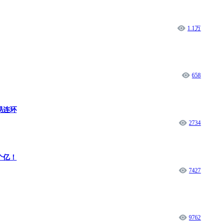
1.1万
658
易连环
2734
个亿！
7427
9762