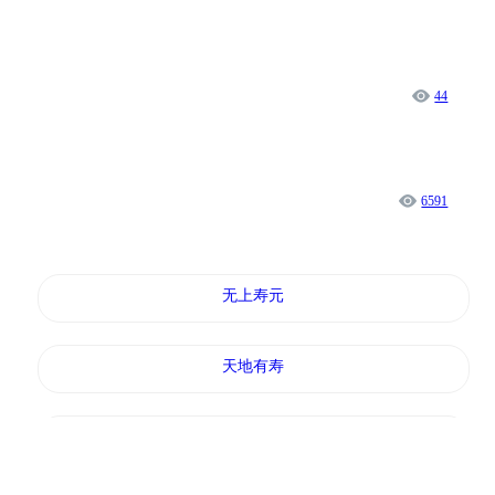
44
6591
无上寿元
天地有寿
吕布重生