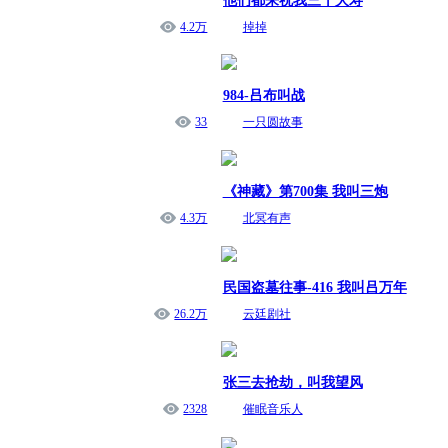
他们都来祝我三十大寿
4.2万
掉掉
984-吕布叫战
33
一只圆故事
《神藏》第700集 我叫三炮
4.3万
北冥有声
民国盗墓往事-416 我叫吕万年
26.2万
云廷剧社
张三去抢劫，叫我望风
2328
催眠音乐人