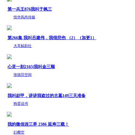
第一兵王876我叫于枫三
悦华风尚传媒
第266集 我叫吕建伟，我很悲伤 （2）（加更1）
大耳鲸剧社
心灵一刻2165|我叫金三顺
张德芬空间
我叫赵甲，讲讲我盗过的古墓149三天准备
狗蛋说书
我的微信连三界 2386 延寿三载！
幻樱空