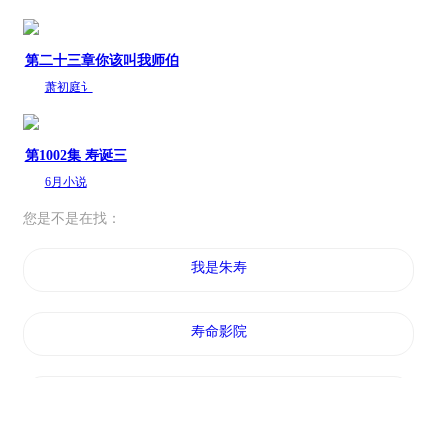
第二十三章你该叫我师伯
萧初庭讠
第1002集 寿诞三
6月小说
您是不是在找：
我是朱寿
寿命影院
我叫三井寿