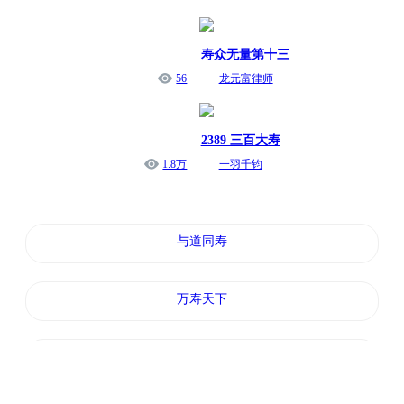
寿众无量第十三
56
龙元富律师
2389 三百大寿
1.8万
一羽千钧
与道同寿
万寿天下
魔三国之吕生传