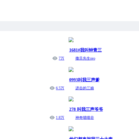
1681#我叫钟青三
7万
撒旦先生pro
0993叫我三声爹
6.5万
进击的三娘
278 叫我三声爷爷
1.8万
神奇喵喵谷