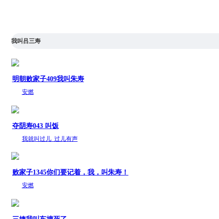
我叫吕三寿
明朝败家子409我叫朱寿
安燃
夺阴寿043 叫饭
我就叫过儿_过儿有声
败家子1345你们要记着，我，叫朱寿！
安燃