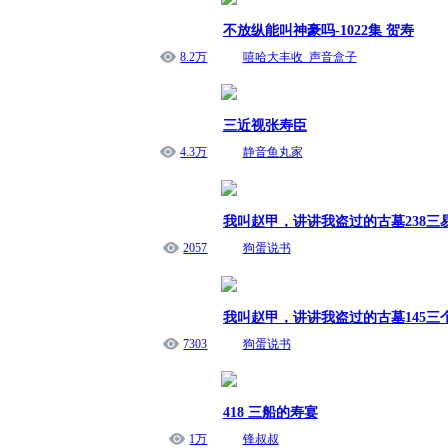
不放纵能叫神豪吗-1022集 贺寿
8.2万
嘻哈大丰收_声音盒子
三近视张寿臣
4.3万
静音鱼丸家
我叫赵甲，讲讲我盗过的古墓238三
2057
狗蛋说书
我叫赵甲，讲讲我盗过的古墓145三
7303
狗蛋说书
418 三船的寿宴
1万
锋叔叔