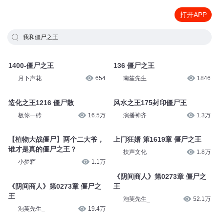
打开APP
我和僵尸之王
1400-僵尸之王
136 僵尸之王
月下声花
654
南笙先生
1846
造化之王1216 僵尸散
风水之王175封印僵尸王
板你一砖
16.5万
演播神齐
1.3万
【植物大战僵尸】两个二大爷，
上门狂婿 第1619章 僵尸之王
谁才是真的僵尸之王？
扶声文化
1.8万
小梦辉
1.1万
《阴间商人》第0273章 僵尸之
《阴间商人》第0273章 僵尸之
王
王
泡芙先生_
52.1万
泡芙先生_
19.4万