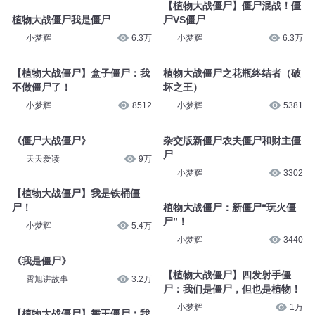
【植物大战僵尸】僵尸混战！僵
植物大战僵尸我是僵尸
尸VS僵尸
小梦辉
6.3万
小梦辉
6.3万
【植物大战僵尸】盒子僵尸：我
植物大战僵尸之花瓶终结者（破
不做僵尸了！
坏之王）
小梦辉
8512
小梦辉
5381
《僵尸大战僵尸》
杂交版新僵尸农夫僵尸和财主僵
尸
天天爱读
9万
小梦辉
3302
【植物大战僵尸】我是铁桶僵
尸！
植物大战僵尸：新僵尸“玩火僵
尸”！
小梦辉
5.4万
小梦辉
3440
《我是僵尸》
【植物大战僵尸】四发射手僵
霄旭讲故事
3.2万
尸：我们是僵尸，但也是植物！
小梦辉
1万
【植物大战僵尸】舞王僵尸：我