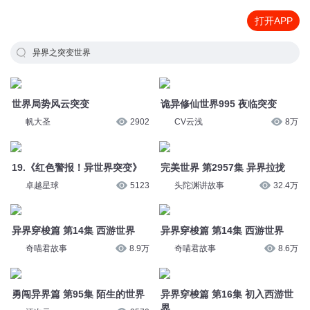
打开APP
异界之突变世界
世界局势风云突变
诡异修仙世界995 夜临突变
帆大圣
2902
CV云浅
8万
19.《红色警报！异世界突变》
完美世界 第2957集 异界拉拢
卓越星球
5123
头陀渊讲故事
32.4万
异界穿梭篇 第14集 西游世界
异界穿梭篇 第14集 西游世界
奇喵君故事
8.9万
奇喵君故事
8.6万
勇闯异界篇 第95集 陌生的世界
异界穿梭篇 第16集 初入西游世
界