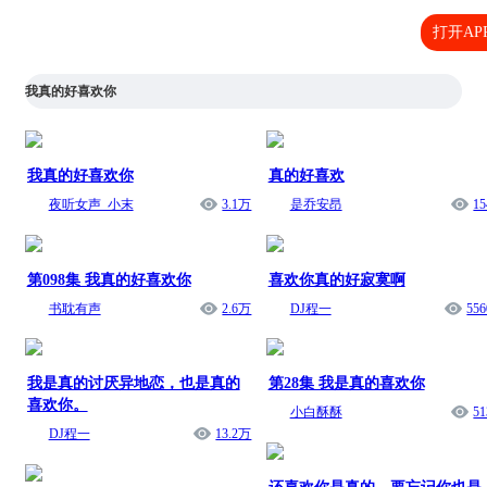
打开AP
我真的好喜欢你
我真的好喜欢你
真的好喜欢
夜听女声_小末
3.1万
是乔安昂
15
第098集 我真的好喜欢你
喜欢你真的好寂寞啊
书耽有声
2.6万
DJ程一
556
我是真的讨厌异地恋，也是真的
第28集 我是真的喜欢你
喜欢你。
小白酥酥
51
DJ程一
13.2万