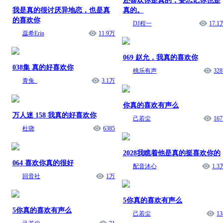
还喜欢你是真的，要忘记你也是
我是真的很讨厌异地恋，也是真
真的。
的喜欢你
DJ程一
17.1
蕊希Erin
11.9万
069 赵允，我真的喜欢你
038集 真的好喜欢你
桃乐有声
328
青兔_
3.1万
你真的喜欢有声么
万人迷 158 我真的好喜欢你
己若尘
167
杜骁
6385
2028我瞧着他是真的挺喜欢你的
064 喜欢你真的很好
配音沐心
1.3
回音社
1万
5你真的喜欢有声么
5你真的喜欢有声么
己若尘
13