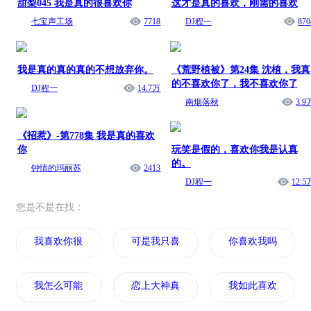
甜梨045 我是真的很喜欢你
这才是真的喜欢，刚需的喜欢
七宝声工场
7718
DJ程一
870
我是真的真的真的不想放弃你。
《荒野植被》第24集 沈植，我真
的不喜欢你了，我不喜欢你了
DJ程一
14.7万
南烟落秋
3.9
《招惹》-第778集 我是真的喜欢
你
玩笑是假的，喜欢你我是认真
的。
钟情的玛丽苏
2413
DJ程一
12.5
您是不是在找：
我喜欢你很喜欢你
可是我只喜欢你
你喜欢我吗
我怎么可能喜欢他
恋上大神真喜欢
我如此喜欢你