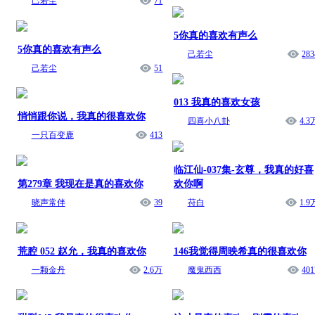
己若尘
71
5你真的喜欢有声么
5你真的喜欢有声么
己若尘
283
己若尘
51
013 我真的喜欢女孩
悄悄跟你说，我真的很喜欢你
四喜小八卦
4.3
一只百变鹿
413
临江仙-037集-玄尊，我真的好喜
第279章 我现在是真的喜欢你
欢你啊
晓声常伴
39
苻白
1.9
荒腔 052 赵允，我真的喜欢你
146我觉得周映希真的很喜欢你
一颗金丹
2.6万
魔鬼西西
401