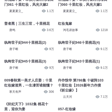
门061 十里红妆，风光大嫁2
门060 十里红妆，风光大嫁1
夏夏夏立_
1.1万
夏夏夏立_
1.1万
普者黑｜三生三世，十里桃花
红妆鬼嫁
唐鸣
3.6万
鸿毛讲故事
1218
纨绔世子妃944十里桃花(2)
纨绔世子妃946十里桃花(4)
唐子晰
9万
唐子晰
9.1万
纨绔世子妃945十里桃花(3)
纨绔世子妃943十里桃花(1)
唐子晰
9万
唐子晰
9.1万
009春秋第一美才人庄姜：十里
仵作惊华 第786集 十破阵103
红妆嫁渣男，一生凄苦谁能懂？
十里红妆【2026新年力作搜
《斩尘缘》】
寒天有声
306
云天河
7.1万
《卦妃天下》1032集 桃花十
里，迎你为妻
057-红妆缘