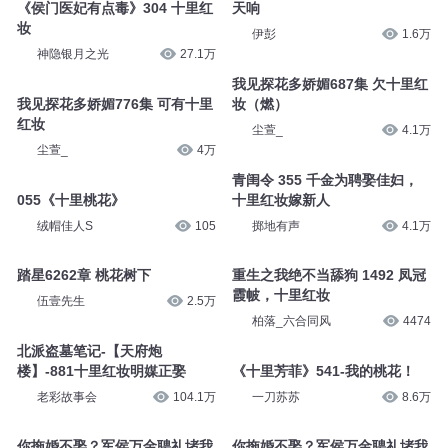
《侯门医妃有点毒》304 十里红
天响
妆
伊彭
1.6万
神隐银月之光
27.1万
我见探花多娇媚687集 欠十里红
我见探花多娇媚776集 可有十里
妆（燃）
红妆
尘萱_
4.1万
尘萱_
4万
青闺令 355 千金为聘娶佳妇，
055《十里桃花》
十里红妆嫁新人
绒帽佳人S
105
掷地有声
4.1万
踏星6262章 桃花树下
重生之我绝不当舔狗 1492 凤冠
霞帔，十里红妆
伍壹先生
2.5万
柏落_六合同风
4474
北派盗墓笔记-【天府炮
楼】-881十里红妆明媒正娶
《十里芳菲》541-我的桃花！
老彩故事会
104.1万
一刀苏苏
8.6万
你拖婚不娶？军侯万金聘礼堵我
你拖婚不娶？军侯万金聘礼堵我