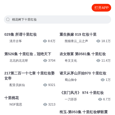
打开APP
桃花树下十里红妆
029集 所谓十里红妆
重生换嫁 019 红妆十里
清月古筝
8.6万
熊猫青云_云之声
18.1万
第526集 十里红妆，冠绝天下
农女致富 第0581集 十里红妆
北北的北北呀
3704
奇文文化
11.4万
217第二百一十七章 十里红妆娶
诸天从茅山开始970 十里红妆
玄帝
蜀山御令
1万
配音员妖仙
9321
《京门风月》 974 十里红妆
十里桃花
一刀苏苏
6.7万
NGF晨思
3213
衔玉-第053集 十里红妆锣鼓震