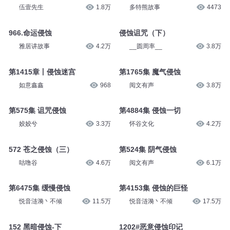
伍壹先生
1.8万
多特熊故事
4473
966.命运侵蚀
侵蚀诅咒（下）
雅居讲故事
4.2万
__圆周率__
3.8万
第1415章丨侵蚀迷宫
第1765集 魔气侵蚀
如意鑫鑫
968
阅文有声
3.8万
第575集 诅咒侵蚀
第4884集 侵蚀一切
姣姣兮
3.3万
怀谷文化
4.2万
572 苍之侵蚀（三）
第524集 阴气侵蚀
咕噜谷
4.6万
阅文有声
6.1万
第6475集 缓慢侵蚀
第4153集 侵蚀的巨怪
悦音涟漪丶不倾
11.5万
悦音涟漪丶不倾
17.5万
152 黑暗侵蚀-下
1202#恶意侵蚀印记