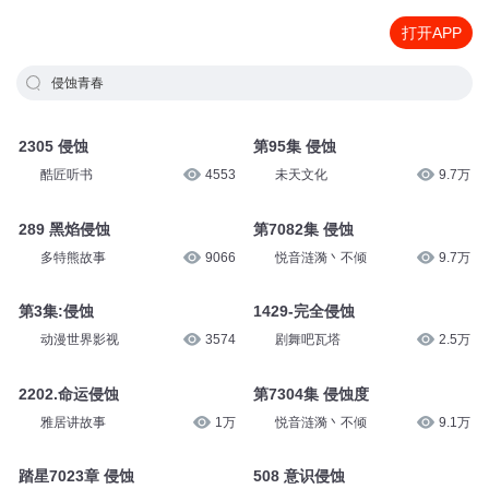
打开APP
侵蚀青春
2305 侵蚀
第95集 侵蚀
酷匠听书
4553
未天文化
9.7万
289 黑焰侵蚀
第7082集 侵蚀
多特熊故事
9066
悦音涟漪丶不倾
9.7万
第3集:侵蚀
1429-完全侵蚀
动漫世界影视
3574
剧舞吧瓦塔
2.5万
2202.命运侵蚀
第7304集 侵蚀度
雅居讲故事
1万
悦音涟漪丶不倾
9.1万
踏星7023章 侵蚀
508 意识侵蚀