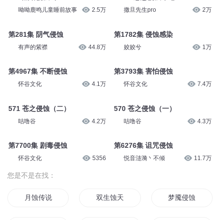
呦呦鹿鸣儿童睡前故事
2.5万
撒旦先生pro
2万
第281集 阴气侵蚀
第1782集 侵蚀感染
有声的紫襟
44.8万
姣姣兮
1万
第4967集 不断侵蚀
第3793集 害怕侵蚀
怀谷文化
4.1万
怀谷文化
7.4万
571 苍之侵蚀（二）
570 苍之侵蚀（一）
咕噜谷
4.2万
咕噜谷
4.3万
第7700集 剧毒侵蚀
第6276集 诅咒侵蚀
怀谷文化
5356
悦音涟漪丶不倾
11.7万
您是不是在找：
月蚀传说
双生蚀天
梦魇侵蚀