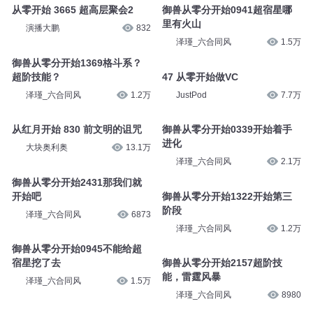
从零开始 3665 超高层聚会2
御兽从零分开始0941超宿星哪
里有火山
演播大鹏
832
泽瑾_六合同风
1.5万
御兽从零分开始1369格斗系？
超阶技能？
47 从零开始做VC
泽瑾_六合同风
1.2万
JustPod
7.7万
从红月开始 830 前文明的诅咒
御兽从零分开始0339开始着手
进化
大块奥利奥
13.1万
泽瑾_六合同风
2.1万
御兽从零分开始2431那我们就
开始吧
御兽从零分开始1322开始第三
阶段
泽瑾_六合同风
6873
泽瑾_六合同风
1.2万
御兽从零分开始0945不能给超
宿星挖了去
御兽从零分开始2157超阶技
能，雷霆风暴
泽瑾_六合同风
1.5万
泽瑾_六合同风
8980