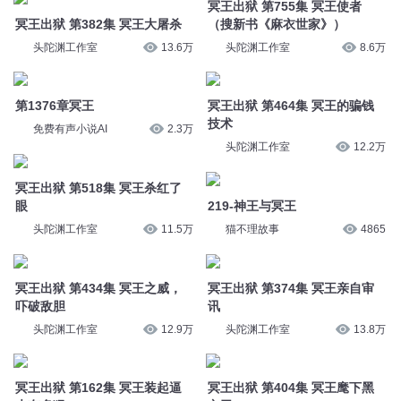
头陀渊工作室
12.2万
冥王出狱 第518集 冥王杀红了
眼
219-神王与冥王
头陀渊工作室
11.5万
猫不理故事
4865
冥王出狱 第434集 冥王之威，
冥王出狱 第374集 冥王亲自审
吓破敌胆
讯
头陀渊工作室
12.9万
头陀渊工作室
13.8万
冥王出狱 第162集 冥王装起逼
冥王出狱 第404集 冥王麾下黑
来有多猛
衣卫
头陀渊工作室
19.1万
头陀渊工作室
13.4万
冥王出狱 第395集 在冥王面前
冥王出狱 第359集 鬼王带冥王
装逼
逛窑子
头陀渊工作室
13.6万
头陀渊工作室
14.1万
冥王出狱 第196集 冥王的神奇
捡漏 第1887集 来者不善（搜新
能力
书《冥王出狱》）