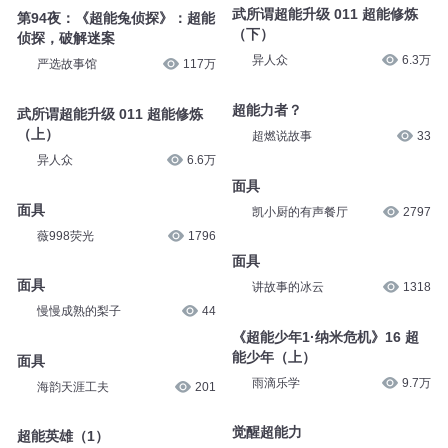
天马座动画剧场
3343
天马座动画剧场
6323
第131回超能侠
超能力者
嘉庆说故事
31万
嗨志远
43
武所谓超能升级 011 超能修炼
第94夜：《超能兔侦探》：超能
（下）
侦探，破解迷案
异人众
6.3万
严选故事馆
117万
超能力者？
武所谓超能升级 011 超能修炼
超燃说故事
33
（上）
异人众
6.6万
面具
凯小厨的有声餐厅
2797
面具
薇998荧光
1796