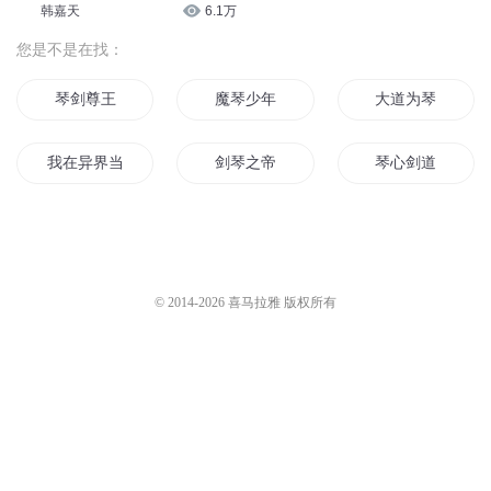
韩嘉天
6.1万
您是不是在找：
琴剑尊王
魔琴少年
大道为琴
我在异界当琴师
剑琴之帝
琴心剑道
剑圣琴心
穿越魔法提琴手
剑道琴心
琴音仙路
星空琴语
长月有琴
© 2014-
2026
喜马拉雅 版权所有
诅咒的小提琴
琴妃倾城
魔琴仙音
妖孽天团之岁月的小提琴
琴神至尊
无上琴皇
我不曾提起的爱情
琴剑道之天魔琴