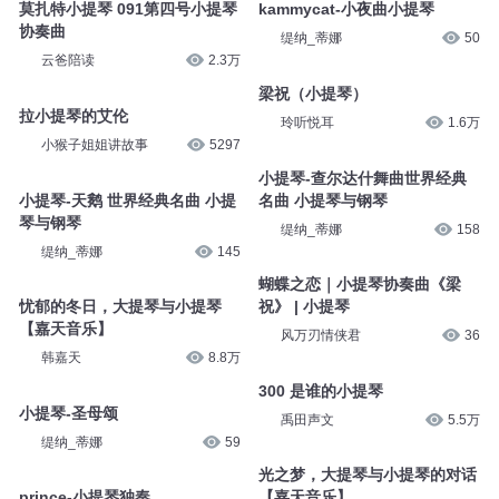
莫扎特小提琴 091第四号小提琴
kammycat-小夜曲小提琴
协奏曲
缇纳_蒂娜
50
云爸陪读
2.3万
梁祝（小提琴）
拉小提琴的艾伦
玲听悦耳
1.6万
小猴子姐姐讲故事
5297
小提琴-查尔达什舞曲世界经典
小提琴-天鹅 世界经典名曲 小提
名曲 小提琴与钢琴
琴与钢琴
缇纳_蒂娜
158
缇纳_蒂娜
145
蝴蝶之恋｜小提琴协奏曲《梁
忧郁的冬日，大提琴与小提琴
祝》 | 小提琴
【嘉天音乐】
风万刃情侠君
36
韩嘉天
8.8万
300 是谁的小提琴
小提琴-圣母颂
禹田声文
5.5万
缇纳_蒂娜
59
光之梦，大提琴与小提琴的对话
prince-小提琴独奏
【嘉天音乐】