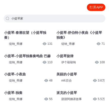
打开APP
小提琴家
小提琴-春潮在望（小提琴独
小提琴-舒伯特小夜曲《小提琴
奏）
独奏》
缇纳_蒂娜
131
缇纳_蒂娜
71
小提琴-小提琴独奏奏鸣曲 巴赫
小提琴旋律
缇纳_蒂娜
110
伊个敲敲响
100
小提琴-小夜曲
美丽的小提琴
缇纳_蒂娜
48
mfc百合
3.6万
小提琴-独奏
派克的小提琴
缇纳_蒂娜
55
甜甜阿姨讲故事
5.5万