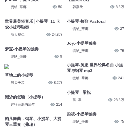
缇纳_蒂娜
50
韩嘉天
8.8万
世界最美轻音乐│小提琴│11 卡
小提琴-牧歌 Pastoral
农小提琴独奏
缇纳_蒂娜
37
浙大观仁
24.8万
Joy,-小提琴独奏
梦宝-小提琴的独奏
缇纳_蒂娜
79
缇纳_蒂娜
9
小提琴-沉思 世界经典名曲 小提
琴与钢琴 mp3
草地上的小提琴
缇纳_蒂娜
241
贝贝子亲
8.2万
小提琴 - 梁祝
潮汐的低喃（小提琴）
孤_零
28.8万
过往云烟的流年
214
梁祝-小提琴独奏
帕凡舞曲，钢琴、小提琴、大提
缇纳_蒂娜
75
琴三重奏（弗瑞）