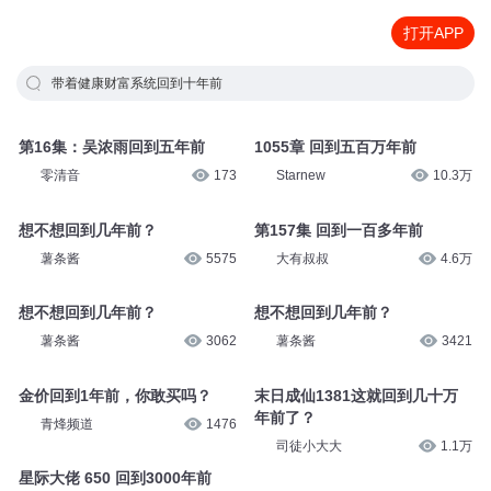
打开APP
带着健康财富系统回到十年前
第16集：吴浓雨回到五年前
1055章 回到五百万年前
零清音
173
Starnew
10.3万
想不想回到几年前？
第157集 回到一百多年前
薯条酱
5575
大有叔叔
4.6万
想不想回到几年前？
想不想回到几年前？
薯条酱
3062
薯条酱
3421
金价回到1年前，你敢买吗？
末日成仙1381这就回到几十万
年前了？
青烽频道
1476
司徒小大大
1.1万
星际大佬 650 回到3000年前