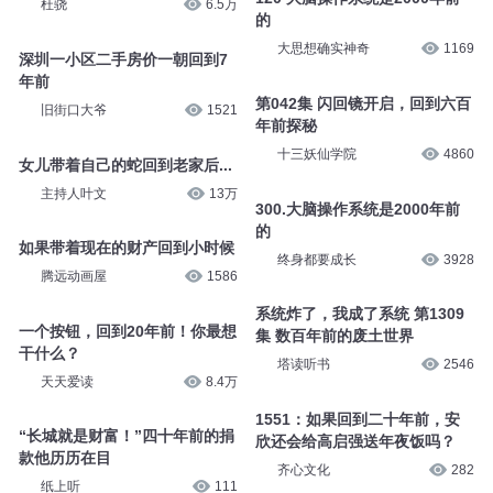
杜骁
6.5万
的
大思想确实神奇
1169
深圳一小区二手房价一朝回到7
年前
第042集 闪回镜开启，回到六百
旧街口大爷
1521
年前探秘
十三妖仙学院
4860
女儿带着自己的蛇回到老家后...
主持人叶文
13万
300.大脑操作系统是2000年前
的
如果带着现在的财产回到小时候
终身都要成长
3928
腾远动画屋
1586
系统炸了，我成了系统 第1309
一个按钮，回到20年前！你最想
集 数百年前的废土世界
干什么？
塔读听书
2546
天天爱读
8.4万
1551：如果回到二十年前，安
“长城就是财富！”四十年前的捐
欣还会给高启强送年夜饭吗？
款他历历在目
齐心文化
282
纸上听
111