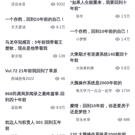
“如果人生能重来，我要回到十
涩谷余音
9332
年前”
张羊
1.5万
一个存档，回到10年前的自己！
天天爱读
8.1万
一个存档，回到10年前的自己！
小梦辉
1.4万
马龙夺冠感言：5年前我带着王
楚钦，现在是他带着我
大乘期才有逆袭系统140重回十
新京报
139
年前
大块奥利奥
5.8万
Vol.72 21年前我回到了草原
西城慈母2022
46
大脑操作系统是2000年前的
每天学习一点点一起学
1734
868民调局异闻录之最终篇章-回
到四十年前
糜情：回到10年前，你是要房子
蓝歆阁
8.9万
还是梦想？
坟头长草
686
枕边人与权贵人 001 回到五年
前
120 大脑操作系统是2000年前