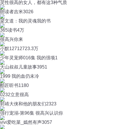
灵性很高的女人，都有这3种气质
朗读者吉米
3026
梁文道：我的灵魂我的书
365读书
4万
很高兴你来
小默127127
23.3万
少年灵宠师016集 我的强项1
大山叔叔儿童故事
3951
1999 我的血仍未冷
酷匠听书
1180
0232立意很高
郭靖大侠和他的朋友们
2323
强行宠溺-第96集 很高兴认识你
vivi爱吃菜_嫣然有声
3057