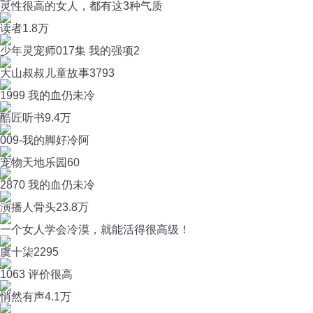
灵性很高的女人，都有这3种气质
读者
1.8万
少年灵宠师017集 我的强项2
大山叔叔儿童故事
3793
1999 我的血仍未冷
酷匠听书
9.4万
009-我的脚好冷阿
宠物天地乐园
60
2870 我的血仍未冷
演播人骨头
23.8万
一个女人学会冷漠，就能活得很高级！
虞十柒
2295
1063 评价很高
悄然有声
4.1万