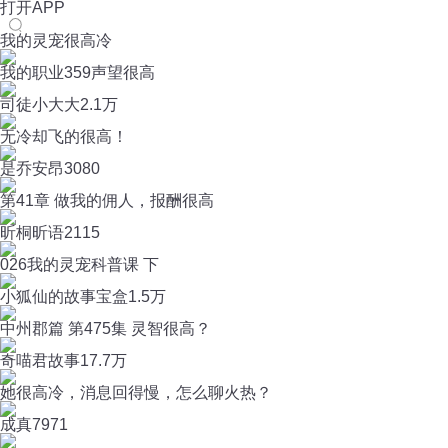
打开APP
我的灵宠很高冷
我的职业359声望很高
司徒小大大
2.1万
无冷却飞的很高！
是乔安昂
3080
第41章 做我的佣人，报酬很高
昕桐昕语
2115
026我的灵宠科普课 下
小狐仙的故事宝盒
1.5万
中州郡篇 第475集 灵智很高？
奇喵君故事
17.7万
她很高冷，消息回得慢，怎么聊火热？
成真
7971