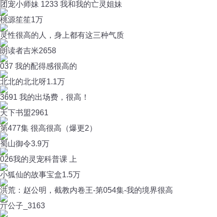
团宠小师妹 1233 我和我的亡灵姐妹
桃源笙笙
1万
灵性很高的人，身上都有这三种气质
朗读者吉米
2658
037 我的配得感很高的
北北的北北呀
1.1万
3691 我的出场费，很高！
天下书盟
2961
第477集 很高很高（爆更2）
蜀山御令
3.9万
026我的灵宠科普课 上
小狐仙的故事宝盒
1.5万
洪荒：赵公明，截教内卷王-第054集-我的境界很高
亓公子_
3163