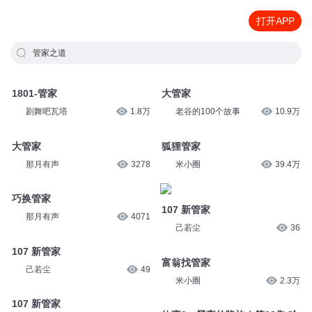
打开APP
管家之道
1801-管家
大管家
剧舞吧瓦塔
1.8万
老谷的100个故事
10.9万
大管家
狐狸管家
那月有声
3278
米小圈
39.4万
巧换管家
107 新管家
那月有声
4071
己若尘
36
107 新管家
富翁找管家
己若尘
49
米小圈
2.3万
107 新管家