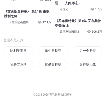
送！（人间形态）
宅优记
1.7万
《艾克斯奥特曼》 第14集 赢取
胜利之剑 下
《罗布奥特曼》第1集 罗布奥特
天马座动画剧场
42.1万
曼登场 上
天马座动画剧场
306.2万
您是不是在找：
比利奥斯奥特曼
重生奥特曼之我为梦比
另一个奥特曼
我是艾克斯奥特曼
这是奥特曼吗
奥特曼大战超人
诺斯奥特曼传奇
高斯奥特曼生命传
奥特曼之重生在异
穿越之神奇奥特曼
奥特曼的阳光新生活
穿越之奥特曼系统
© 2014-
2026
喜马拉雅 版权所有
艾特这个奥特曼
另一个艾克斯奥特曼
梦灵奥特曼