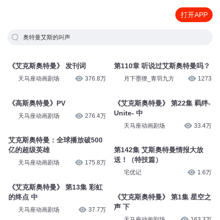
打开APP
奥特曼艾斯的叫声
《艾克斯奥特曼》 发刊词
第110章 听说过艾斯奥特曼吗？
天马座动画剧场
376.8万
月下墨狸_青羽九方
1273
《高斯奥特曼》PV
《艾克斯奥特曼》 第22集 羁绊-
Unite- 中
天马座动画剧场
276.4万
天马座动画剧场
33.4万
艾克斯奥特曼：全球播放破500
亿的超级英雄
第142集 艾斯奥特曼情报大放
送！（特技篇）
天马座动画剧场
175.8万
宅优记
1.6万
《艾克斯奥特曼》 第13集 彩虹
的终点 中
《艾克斯奥特曼》 第1集 星空之
声 下
天马座动画剧场
37.7万
天马座动画剧场
163.3万