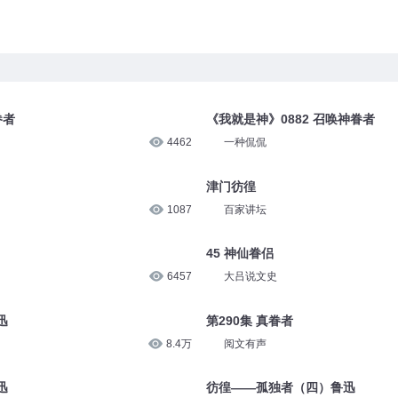
眷者
《我就是神》0882 召唤神眷者
4462
一种侃侃
津门彷徨
1087
百家讲坛
45 神仙眷侣
6457
大吕说文史
迅
第290集 真眷者
8.4万
阅文有声
迅
彷徨——孤独者（四）鲁迅