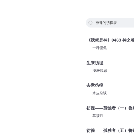
神眷的彷徨者
《我就是神》0463 神之
一种侃侃
生来彷徨
NGF晨思
去意彷徨
水皮杂谈
彷徨——孤独者（一）鲁
慕筱月
彷徨——孤独者（五）鲁