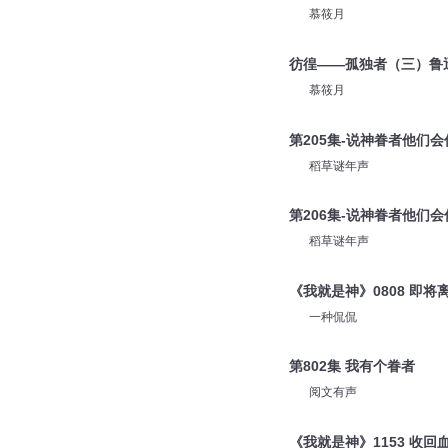
慕筱月
彷徨——孤独者（三）鲁
慕筱月
第205集-说神眷者他们会
稻草谜年声
第206集-说神眷者他们会
稻草谜年声
《我就是神》0808 即将
一种侃侃
第802集 我有个眷者
阅文有声
《我就是神》1153 收回