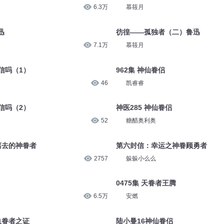
6.3万
慕筱月
迅
彷徨——孤独者（二）鲁迅
7.1万
慕筱月
信吗（1）
962集 神仙眷侣
46
凯睿睿
信吗（2）
神医285 神仙眷侣
52
糖醋奥利奥
离去的神眷者
第六封信：幸运之神眷顾勇者
2757
躲躲小么么
0475集 天眷者王腾
6.5万
安燃
血眷者之证
陆小曼16神仙眷侣