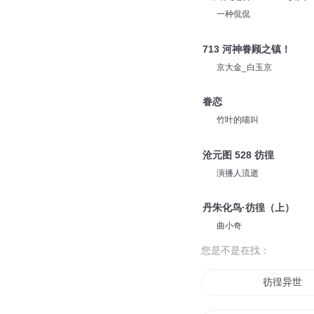
一种侃侃
713 河神眷顾之镇！
京大金_白玉京
眷恋
竹叶的喵叫
沧元图 528 彷徨
演播人流逝
丹朱化鸟·彷徨（上）
曲小奇
您是不是在找：
彷徨异世