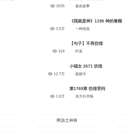
2035
嘉欢故事
《我就是神》1196 神的眷顾
3.5万
一种侃侃
【句子】不再彷徨
318
叶蓝
小福女 2671 彷徨
12.7万
姣姣兮
第1769章 彷徨苦闷
1.6万
东方白书场
网游之神眷