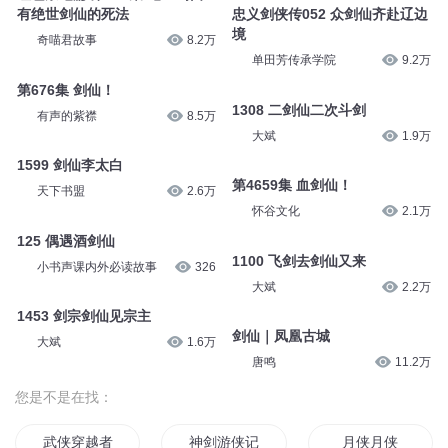
有绝世剑仙的死法
忠义剑侠传052 众剑仙齐赴辽边
境
奇喵君故事
8.2万
单田芳传承学院
9.2万
第676集 剑仙！
1308 二剑仙二次斗剑
有声的紫襟
8.5万
大斌
1.9万
1599 剑仙李太白
第4659集 血剑仙！
天下书盟
2.6万
怀谷文化
2.1万
125 偶遇酒剑仙
1100 飞剑去剑仙又来
小书声课内外必读故事
326
大斌
2.2万
1453 剑宗剑仙见宗主
剑仙｜凤凰古城
大斌
1.6万
唐鸣
11.2万
您是不是在找：
武侠穿越者
神剑游侠记
月侠月侠