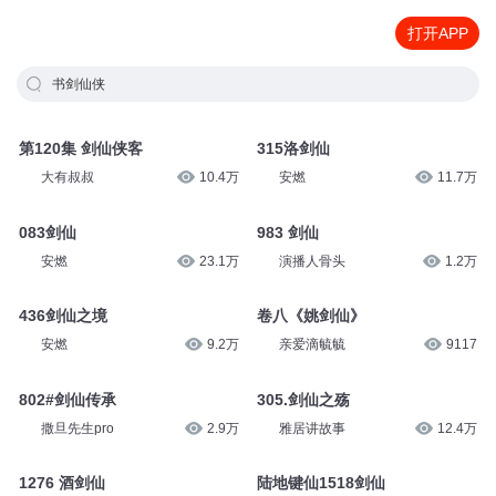
打开APP
书剑仙侠
第120集 剑仙侠客
315洛剑仙
大有叔叔
10.4万
安燃
11.7万
083剑仙
983 剑仙
安燃
23.1万
演播人骨头
1.2万
436剑仙之境
卷八《姚剑仙》
安燃
9.2万
亲爱滴毓毓
9117
802#剑仙传承
305.剑仙之殇
撒旦先生pro
2.9万
雅居讲故事
12.4万
1276 酒剑仙
陆地键仙1518剑仙