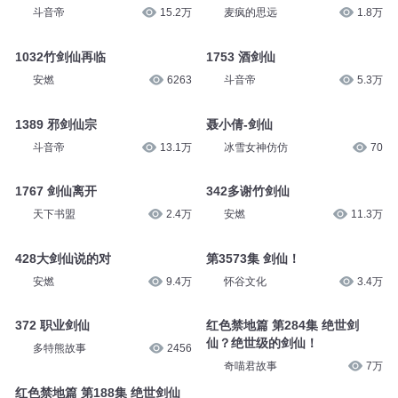
斗音帝
15.2万
麦疯的思远
1.8万
1032竹剑仙再临
1753 酒剑仙
安燃
6263
斗音帝
5.3万
1389 邪剑仙宗
聂小倩-剑仙
斗音帝
13.1万
冰雪女神仿仿
70
1767 剑仙离开
342多谢竹剑仙
天下书盟
2.4万
安燃
11.3万
428大剑仙说的对
第3573集 剑仙！
安燃
9.4万
怀谷文化
3.4万
372 职业剑仙
红色禁地篇 第284集 绝世剑
仙？绝世级的剑仙！
多特熊故事
2456
奇喵君故事
7万
红色禁地篇 第188集 绝世剑仙