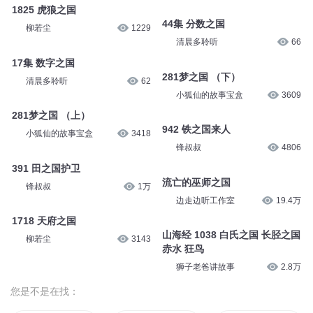
1825 虎狼之国
44集 分数之国
柳若尘
1229
清晨多聆听
66
17集 数字之国
281梦之国 （下）
清晨多聆听
62
小狐仙的故事宝盒
3609
281梦之国 （上）
942 铁之国来人
小狐仙的故事宝盒
3418
锋叔叔
4806
391 田之国护卫
流亡的巫师之国
锋叔叔
1万
边走边听工作室
19.4万
1718 天府之国
山海经 1038 白氏之国 长胫之国
柳若尘
3143
赤水 狂鸟
狮子老爸讲故事
2.8万
您是不是在找：