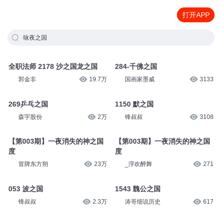
打开APP
咏夜之国
全职法师 2178 沙之国龙之国
284-千佛之国
郭金非
19.7万
国画家墨威
3133
269乒乓之国
1150 默之国
森宇股份
2万
锋叔叔
3108
【第003期】一夜消失的神之国
【第003期】一夜消失的神之国
度
度
冒牌东方朔
23万
_浮欢醉舞
271
053 波之国
1543 魏公之国
锋叔叔
2.3万
涛哥细说历史
617