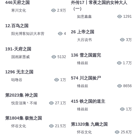
446天府之国
外传17丨常夜之国的女神大人
（一）
寒川文化
2.9万
如意鑫鑫
1291
12.百鸟之国
26 上帝之国
阳光博客知识大本营
4
大吕说书
3万
191-天府之国
136 雪之国篇完
国画家墨威
5132
锋叔叔
1.7万
1296 无主之国
574 川之国捡尸
咕噜谷
1万
锋叔叔
8656
第2023集 神之国
415 铁之国的道主
悦音涟漪丶不倾
27.1万
锋叔叔
1万
第1804集 极煞之国
第1320集 九幽之国
怀谷文化
21.5万
怀谷文化
25.6万