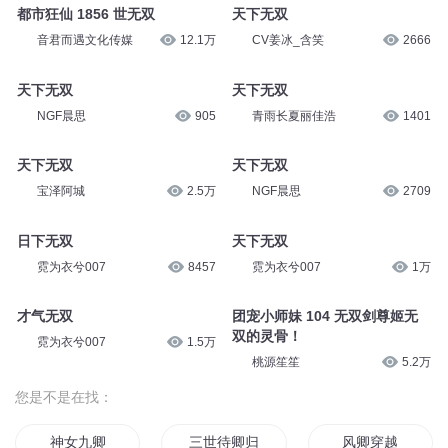
都市狂仙 1856 世无双
天下无双
音君而遇文化传媒
12.1万
CV姜冰_含笑
2666
天下无双
天下无双
NGF晨思
905
青雨长夏丽佳浩
1401
天下无双
天下无双
宝泽阿城
2.5万
NGF晨思
2709
日下无双
天下无双
霓为衣兮007
8457
霓为衣兮007
1万
才气无双
团宠小师妹 104 无双剑尊姬无
双的灵骨！
霓为衣兮007
1.5万
桃源笙笙
5.2万
您是不是在找：
神女九卿
三世待卿归
风卿穿越