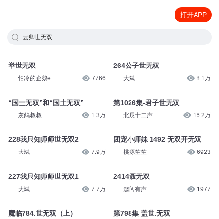
打开APP
云卿世无双
举世无双
264公子世无双
怕冷的企鹅e
7766
大斌
8.1万
“国士无双”和“国土无双”
第1026集-君子世无双
灰鸽叔叔
1.3万
北辰十二声
16.2万
228我只知师师世无双2
团宠小师妹 1492 无双开无双
大斌
7.9万
桃源笙笙
6923
227我只知师师世无双1
2414聂无双
大斌
7.7万
趣阅有声
1977
魔临784.世无双（上）
第798集 盖世.无双