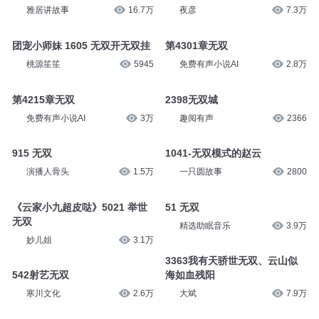
雅居讲故事
16.7万
夜彦
7.3万
团宠小师妹 1605 无双开无双挂
第4301章无双
桃源笙笙
5945
免费有声小说AI
2.8万
第4215章无双
2398无双城
免费有声小说AI
3万
趣阅有声
2366
915 无双
1041-无双模式的赵云
演播人骨头
1.5万
一只圆故事
2800
《云家小九超皮哒》5021 举世
51 无双
无双
精选助眠音乐
3.9万
妙儿姐
3.1万
3363我有天骄世无双、云山似
542射艺无双
海如血残阳
寒川文化
2.6万
大斌
7.9万