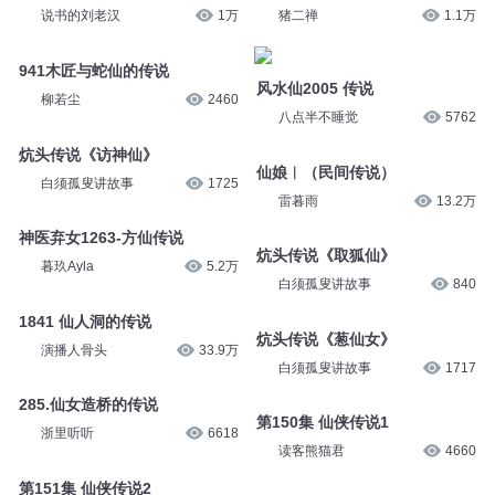
说书的刘老汉
1万
猪二禅
1.1万
941木匠与蛇仙的传说
风水仙2005 传说
柳若尘
2460
八点半不睡觉
5762
炕头传说《访神仙》
仙娘︱（民间传说）
白须孤叟讲故事
1725
雷暮雨
13.2万
神医弃女1263-方仙传说
炕头传说《取狐仙》
暮玖Ayla
5.2万
白须孤叟讲故事
840
1841 仙人洞的传说
炕头传说《葱仙女》
演播人骨头
33.9万
白须孤叟讲故事
1717
285.仙女造桥的传说
第150集 仙侠传说1
浙里听听
6618
读客熊猫君
4660
第151集 仙侠传说2