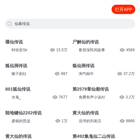
打开APP
仙幕传说
碟仙传说
尸解仙的传说
时幼安Sir
15.5万
鲁智深民间故事
4569
狐仙洞传说
狐仙洞传说
猴子剧社
997
淘气蜗牛
37.2万
801狐仙传说
第2579章仙都传说
水鬼_
7677
免费有声小说AI
3.2万
陆地键仙2202传说
黄大仙的传说
麦疯的思远
1万
说书的刘老汉
9866
黄大仙的传说
第492集鬼仙二山传说