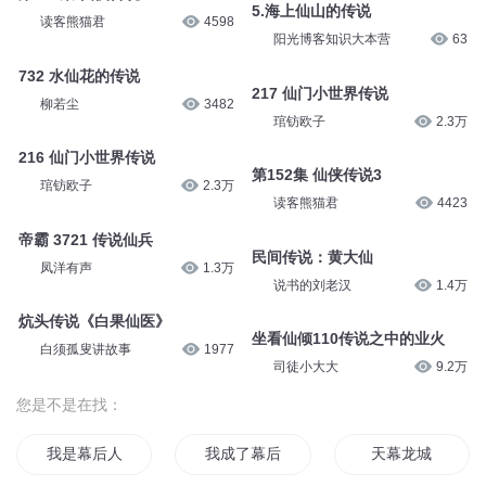
5.海上仙山的传说
读客熊猫君
4598
阳光博客知识大本营
63
732 水仙花的传说
217 仙门小世界传说
柳若尘
3482
琯钫欧子
2.3万
216 仙门小世界传说
第152集 仙侠传说3
琯钫欧子
2.3万
读客熊猫君
4423
帝霸 3721 传说仙兵
民间传说：黄大仙
凤洋有声
1.3万
说书的刘老汉
1.4万
炕头传说《白果仙医》
坐看仙倾110传说之中的业火
白须孤叟讲故事
1977
司徒小大大
9.2万
您是不是在找：
我是幕后人
我成了幕后大魔王
天幕龙城