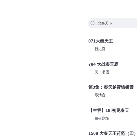
北秦天下
071大秦天王
新史官
764 大战秦天霸
天下书盟
第3集：秦天越帮钱媛媛
零清音
【生吞】18:初见秦天
白夜剧场
1508 大秦天王苻坚（四