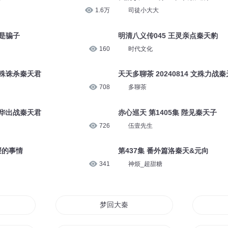
1.6万
司徒小大大
是骗子
明清八义传045 王灵亲点秦天豹
160
时代文化
 文殊诛杀秦天君
天天多聊茶 20240814 文殊力战
708
多聊茶
 邓华出战秦天君
赤心巡天 第1405集 陛见秦天子
726
伍壹先生
媛的事情
第437集 番外篇洛秦天&元向
341
神烦_超甜糖
代
梦回大秦