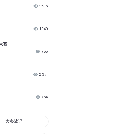
9516
1949
秦天君
755
2.3万
764
大秦战记