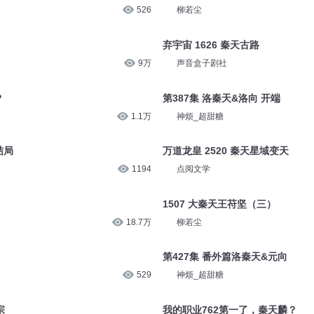
526
柳若尘
弃宇宙 1626 秦天古路
9万
声音盒子剧社
？
第387集 洛秦天&洛向 开端
1.1万
神烦_超甜糖
结局
万道龙皇 2520 秦天星域变天
1194
点阅文学
1507 大秦天王苻坚（三）
18.7万
柳若尘
）
第427集 番外篇洛秦天&元向
529
神烦_超甜糖
宗
我的职业762第一了，秦天麟？