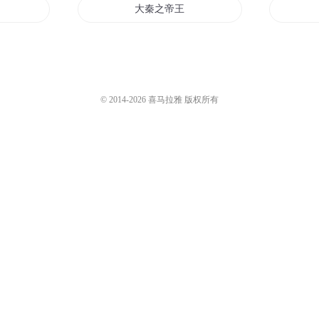
龙一
大秦之帝王系统
国
强秦帝国
秦武风云
© 2014-
2026
喜马拉雅 版权所有
到三国
秦时明月之剑中情
再起
仙秦大帝传