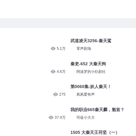
武道凌天3256-秦天鸾
5.1万
零声剧场
秦吏-652 大秦天狗
4.6万
阿波罗的小灶剧社
第0060集-妖人秦天！
275
夙夙爱有声
我的职业665秦天麟，魁首？
37.4万
司徒小大大
）
1505 大秦天王苻坚（一）