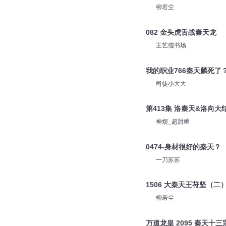
柳若尘
082 金头虎舌战秦天龙
王艺儒书场
我的职业766秦天麟死了
司徒小大大
第413集 洛秦天&洛向大
神烦_超甜糖
0474-身材很好的秦天？
一刀苏苏
1506 大秦天王苻坚（二
柳若尘
万道龙皇 2095 秦天十三