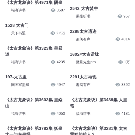
《太古龙象诀》第4971集 阴皇
2542-太古焚牛
福海讲书
3507
果维听书
957
1528 太古门
2288太古遗迹
天下书盟
2.6万
趣阅有声
4014
《太古龙象诀》第3323集 皇焱
道
1602#太古遗脉
福海讲书
4235
撒旦先生pro
1万
197-太古里
2291太古再现
国画家墨威
4947
趣阅有声
3392
《太古龙象诀》第3603集 皇焱
《太古龙象诀》第3439集 人皇
山
笔
福海讲书
4053
福海讲书
4181
《太古龙象诀》第3782集 妖皇
《太古龙象诀》第3281集 太古
太一与东皇经
雷神的传人？