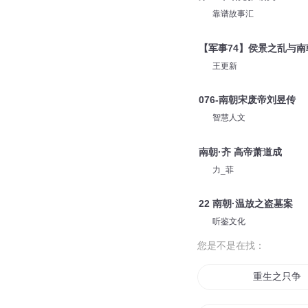
靠谱故事汇
【军事74】侯景之乱与南
王更新
076-南朝宋废帝刘昱传
智慧人文
南朝·齐 高帝萧道成
力_菲
22 南朝·温放之盗墓案
听鉴文化
您是不是在找：
重生之只争