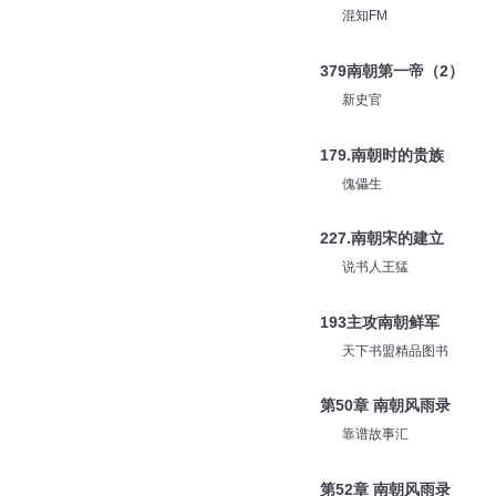
混知FM
379南朝第一帝（2）
新史官
179.南朝时的贵族
傀儡生
227.南朝宋的建立
说书人王猛
193主攻南朝鲜军
天下书盟精品图书
第50章 南朝风雨录
靠谱故事汇
第52章 南朝风雨录