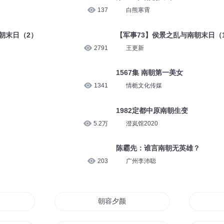
137
白熊寒霄
朝末日（2）
【军事73】侯景之乱与南朝末日（
2791
王更新
1567集 南朝第一美女
1341
情栀文化传媒
1982定都中原南朝生变
5.2万
澄岚馆2020
陈霸先：谁言南朝无英雄？
203
广州李沛聪
朝夕
朝容夕颜