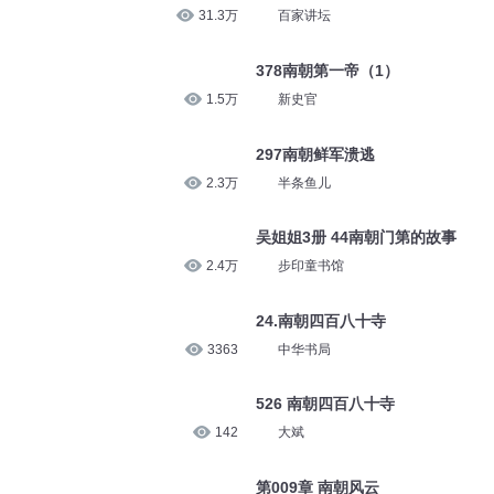
31.3万
百家讲坛
378南朝第一帝（1）
1.5万
新史官
297南朝鲜军溃逃
2.3万
半条鱼儿
吴姐姐3册 44南朝门第的故事
2.4万
步印童书馆
24.南朝四百八十寺
3363
中华书局
526 南朝四百八十寺
142
大斌
第009章 南朝风云