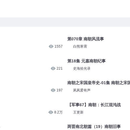
第070章 南朝风流事
1557
白熊寒霄
第18集 元嘉南朝纪事
221
史海拾光录
南朝之宋国皇帝史-01集 南朝之宋
197
夙夙爱有声
【军事67】南朝：长江混沌战
8.2万
王更新
两晋南北朝篇（19）南朝旧事