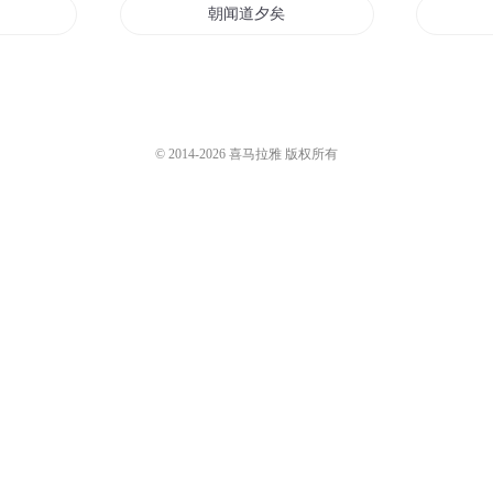
凡录
朝闻道夕矣
夕阳的影子
朝辞夕颜
© 2014-
2026
喜马拉雅 版权所有
非言朝夕
拾
夕阳夕落夕美