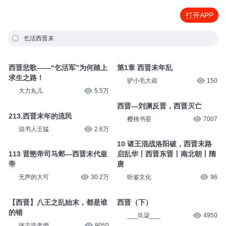
打开APP
乞活西晋末
西晋悲歌——“乞活军”为何踏上
第1章 西晋末年乱
求生之路！
驴小毛大叔
150
大力丸儿
5.5万
西晋—刘渊反晋，西晋灭亡
213.西晋末年的流民
樱桃书荟
7007
说书人王猛
2.6万
10 诸王混战洛阳破，西晋末路
113 晋愍帝司马邺—西晋末代皇
启乱华丨西晋东晋丨南北朝丨隋
帝
唐
无声的大可
30.2万
听鉴文化
96
【西晋】八王之乱始末，都是谁
西晋（下）
的错
___玖柒___
4950
张志浩老师
8050