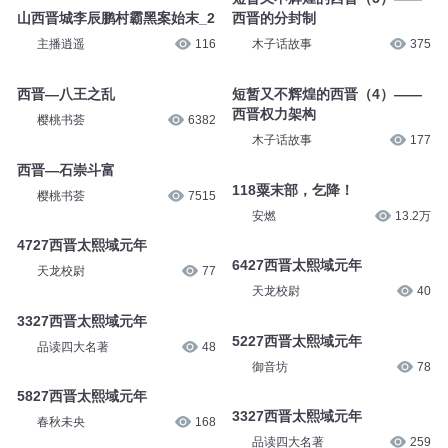
山西晋城李辰鹏村霸黑案始末_2
西晋的分封制
主播逍遥
116
木子话故事
375
西晋—八王之乱
短暂又不辉煌的西晋（4）——
西晋权力架构
樱桃书荟
6382
木子话故事
177
西晋—石崇斗富
118粟末部，乞降！
樱桃书荟
7515
安燃
13.2万
4727西晋太熙域元年
6427西晋太熙域元年
天龙校尉
77
天龙校尉
40
3327西晋太熙域元年
5227西晋太熙域元年
品读四大名著
48
御音坊
78
5827西晋太熙域元年
3327西晋太熙域元年
春秋未央
168
品读四大名著
259