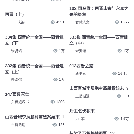
102-司马野：西晋末帝与永嘉之
西晋（上）
殇的终章
___玖柒___
4991
智慧人文
1356
334集 西晋统一全国——西晋建
333集 西晋统一全国——西晋建
立（下）
立（中）
崇贤馆
1万
崇贤馆
1万
332集 西晋统一全国——西晋建
013西晋之殇
立（上）
新史官
16.4万
崇贤馆
1万
山西晋城李辰鹏村霸黑案始末_3
147西晋灭亡
主播逍遥
119
关勇超说书
1808
后主乞伏暮末
山西晋城李辰鹏村霸黑案始末_1
力_菲
4.9万
主播逍遥
123
短暂又不辉煌的西晋（5）——