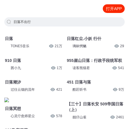
打开APP
日落不出行
日落
日落红尘.小妖 行什
TONES音乐
21万
璃昧惘魉
29
910 日落
955崖山日落：行政手段统军权
茜小九
1万
读客熊猫君
541
日落潮汐
451 日落与落
过往云烟的流年
421
酷匠听书
9万
【三十】日落长安 509帝国日落
日落冥想
（上）
心灵疗愈师星尘
578
靓仔山雀
2461