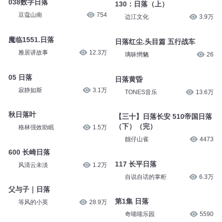
038数字日落
130：日落（上）
豆蔻山南
754
边江文化
3.9万
魔临1551.日落
日落红尘.头目篇 五行战车
雅居讲故事
12.3万
璃昧惘魉
26
05 日落
日落黄昏
寂静如斯
3.1万
TONES音乐
13.6万
秋日落叶
【三十】日落长安 510帝国日落
（下）（完）
格林强效助眠
1.5万
靓仔山雀
4473
600 长崎日落
117 长平日落
风清云未淡
1.2万
自说自话的掌柜
6.3万
父与子｜日落
第1集 日落
等风的小英
28.9万
奇喵喵乐园
5590