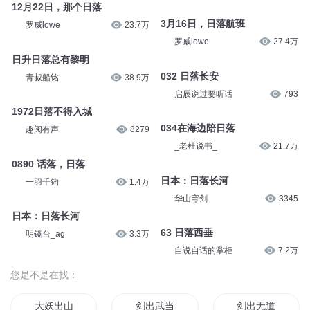
12月22日，那个日落
3月16日，日落航班
罗威lowe
23.7万
罗威lowe
27.4万
日升日落总有黎明
032 日落长安
青叔船铭
38.9万
启辰说过要听话
793
1972日落不得入城
034在海边陪日落
趣阅有声
8279
_老杜说书_
21.7万
0890 话落，日落
日本：日落长河
一羽千钧
1.4万
华山穹剑
3345
日本：日落长河
63 日落西垂
明镜台_ag
3.3万
自说自话的掌柜
7.2万
您是不是在找：
大妖出山
剑出武当
剑出无道