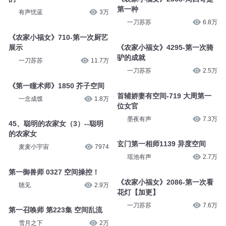
第一兵王2021空间裂缝
《农家小福女》3825-第一次当
父亲
悦华风尚传媒
3.2万
一刀苏苏
3.8万
农家傻女621-第一个来驿馆认亲
的
《农家小福女》2368-周四哥是
第一种
有声忧蓝
3万
一刀苏苏
6.8万
《农家小福女》710-第一次厨艺
展示
《农家小福女》4295-第一次骑
驴的成就
一刀苏苏
11.7万
一刀苏苏
2.5万
《第一瞳术师》1850 芥子空间
首辅娇妻有空间-719 大周第一
一念成馍
1.8万
位女官
墨夜有声
7.3万