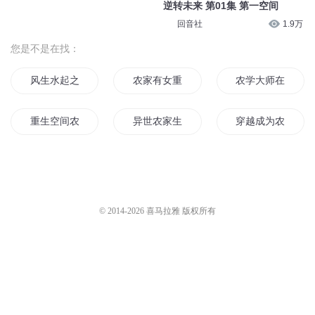
45、聪明的农家女（3）--聪明
的农家女
玄门第一相师1139 异度空间
麦麦小宇宙
7974
瑶池有声
2.7万
第一御兽师 0327 空间操控！
《农家小福女》2086-第一次看
聴见
2.9万
花灯【加更】
一刀苏苏
7.6万
第一召唤师 第223集 空间乱流
雪月之下
2万
逆转未来 第01集 第一空间
回音社
1.9万
您是不是在找：
风生水起之超强农家女
农家有女重长成
农学大师在古代
重生空间农家宝
异世农家生活
穿越成为农家女