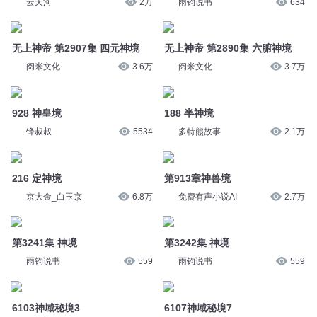
阅米文化
3.6万
阅米文化
3.7万
928 神皇境
188 半神境
锋叔叔
5534
多特熊故事
2.1万
216 定神境
第913章神兽境
京大金_白玉京
6.8万
免费有声小说AI
2.7万
第3241集 神境
第3242集 神境
雨钧说书
559
雨钧说书
559
6103神域秘境3
6107神域秘境7
听米有声
186
听米有声
221
6106神域秘境6
6109神域秘境9
听米有声
195
听米有声
170
6108神域秘境8
6130神域秘境30