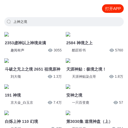
打开APP
上神之境
2353虚神以上神境未满
2584 神境之上
趣阅有声
3055
酷匠听书
5760
斗破之无上之境 2651 祖境原神
天涯神贴：极境之境！
刘大颂
1.3万
天涯神贴柒点哥
1.8万
191 神境
安神之境
京大金_白玉京
7.4万
一只百变鹿
57
白烁上神 110 幻境
第3030集 道境神盘（上）
云天河
2万
雨钧说书
634
无上神帝 第2907集 四元神境
无上神帝 第2890集 六腑神境