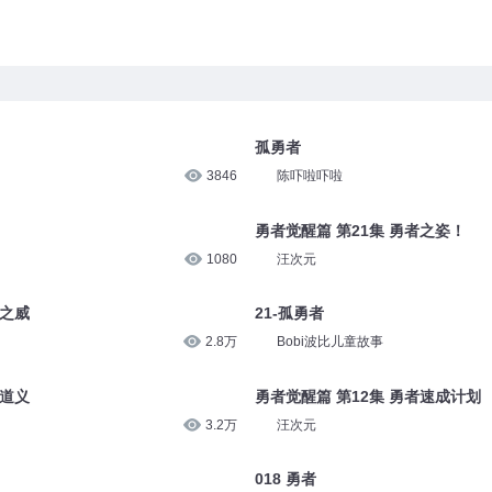
孤勇者
3846
陈吓啦吓啦
勇者觉醒篇 第21集 勇者之姿！
1080
汪次元
者之威
21-孤勇者
2.8万
Bobi波比儿童故事
者道义
勇者觉醒篇 第12集 勇者速成计划
3.2万
汪次元
018 勇者